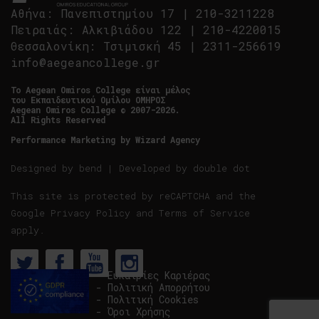
Αθήνα
:
Πανεπιστημίου 17
|
210-3211228
Πειραιάς
:
Αλκιβιάδου 122
|
210-4220015
Θεσσαλονίκη
:
Τσιμισκή 45
|
2311-256619
info@aegeancollege.gr
Tο Aegean Omiros College είναι μέλος
του Εκπαιδευτικού Ομίλου ΟΜΗΡΟΣ
Aegean Omiros College © 2007-2026.
All Rights Reserved
Performance Marketing by
Wizard Agency
Designed by
bend
| Developed by
double dot
This site is protected by reCAPTCHA and the
Google
Privacy Policy
and
Terms of Service
apply.
- Ευκαιρίες Καριέρας
- Πολιτική Απορρήτου
- Πολιτική Cookies
- Όροι Χρήσης