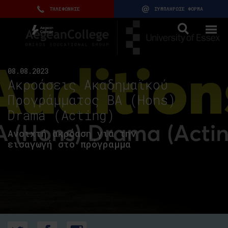
ΤΗΛΕΦΩΝΗΣΕ
ΣΥΜΠΛΗΡΩΣΕ ΦΟΡΜΑ
08.08.2023
Ακροάσεις Ακαδημαϊκού
Προγράμματος BA (Hons)
Drama (Acting)
Ανοιχτή ακρόαση για την
εισαγωγή στο πρόγραμμα