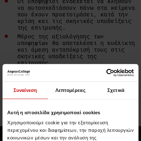
Οι υποψήφιοι ενδέχεται να κληθούν
να αυτοσχεδιάσουν πάνω στα κείμενα
που έχουν προετοιμάσει, κατά την
κρίση και τις σκηνικές υποδείξεις
της επιτροπής.
Μέρος της αξιολόγησης των
υποψηφίων θα αποτελέσει η ευέλικτη
και άμεση ανταπόκρισή τους στις
σκηνικές υποδείξεις της
επιτροπής.
Οι υποψήφιοι ενδέχεται να
υποβληθούν σε επαναληπτική
εξέταση.
Συναίνεση
Λεπτομέρειες
Σχετικά
Αυτή η ιστοσελίδα χρησιμοποιεί cookies
Σχετικές Δημοσιεύσεις
Χρησιμοποιούμε cookie για την εξατομίκευση
περιεχομένου και διαφημίσεων, την παροχή λειτουργιών
Νέα & Blog
Νέα
κοινωνικών μέσων και την ανάλυση της