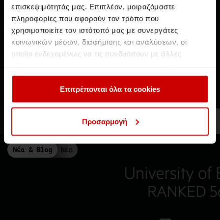
επισκεψιμότητάς μας. Επιπλέον, μοιραζόμαστε
πληροφορίες που αφορούν τον τρόπο που
χρησιμοποιείτε τον ιστότοπό μας με συνεργάτες
κοινωνικών μέσων, διαφήμισης και αναλύσεων, οι
οποίοι ενδεχομένως να τις συνδυάσουν με άλλες
πληροφορίες που τους έχετε παραχωρήσει ή τις οποίες
έχουν συλλέξει σε σχέση με την από μέρους σας χρήση
των υπηρεσιών τους.
Επιτρέπονται όλα τα cookies
Webometrics 2023: το Aegean College
κορυφαίο Κολλέγιο στην Ελλάδα!
Στην πρώτη θέση μεταξύ των ελληνικών Κολλεγίων στη διεθνή
Προσαρμογή
κατάταξη
Νέα & Blog
Νέα