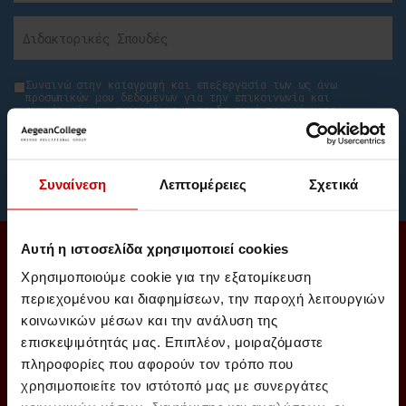
Συναινώ στην καταγραφή και επεξεργασία των ως άνω
προσωπικών μου δεδομένων για την επικοινωνία και
ενημέρωσή μου σχετικά με εκπαιδευτικά προγράμματα.
Επίσης, έχω λάβει γνώση της
Πολιτικής Προστασίας
Προσωπικών Δεδομένων
και της
Πολιτικής Cookies
Συναίνεση
Λεπτομέρειες
Σχετικά
Αυτή η ιστοσελίδα χρησιμοποιεί cookies
Συνεργαζόμαστε με τα κορυφαία
Χρησιμοποιούμε cookie για την εξατομίκευση
Πανεπιστήμια στην Ελλάδα!
περιεχομένου και διαφημίσεων, την παροχή λειτουργιών
κοινωνικών μέσων και την ανάλυση της
επισκεψιμότητάς μας. Επιπλέον, μοιραζόμαστε
πληροφορίες που αφορούν τον τρόπο που
χρησιμοποιείτε τον ιστότοπό μας με συνεργάτες