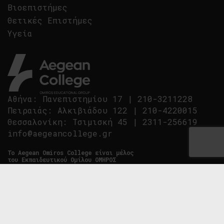
Βιοεπιστήμες
Θετικές Επιστήμες
Υγεία
Αθήνα
:
Πανεπιστημίου 17
|
210-3211228
Πειραιάς
:
Αλκιβιάδου 122
|
210-4220015
Θεσσαλονίκη
:
Τσιμισκή 45
|
2311-256619
info@aegeancollege.gr
Tο Aegean Omiros College είναι μέλος
του Εκπαιδευτικού Ομίλου ΟΜΗΡΟΣ
Aegean Omiros College © 2007-2026.
All Rights Reserved
Performance Marketing by
Wizard Agency
Designed by
bend
| Developed by
double dot