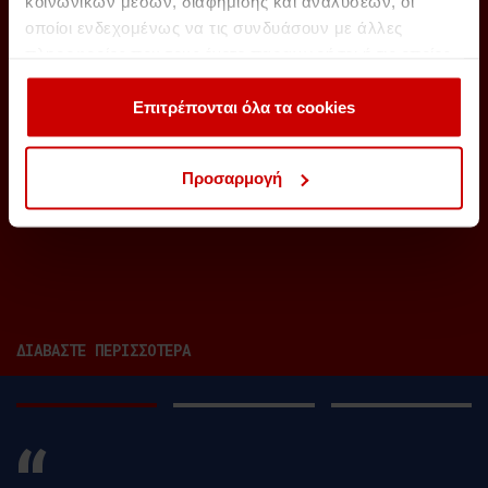
κοινωνικών μέσων, διαφήμισης και αναλύσεων, οι
οποίοι ενδεχομένως να τις συνδυάσουν με άλλες
πληροφορίες που τους έχετε παραχωρήσει ή τις οποίες
έχουν συλλέξει σε σχέση με την από μέρους σας χρήση
των υπηρεσιών τους.
Επιτρέπονται όλα τα cookies
Προσαρμογή
ΔΙΑΒΑΣΤΕ ΠΕΡΙΣΣΟΤΕΡΑ