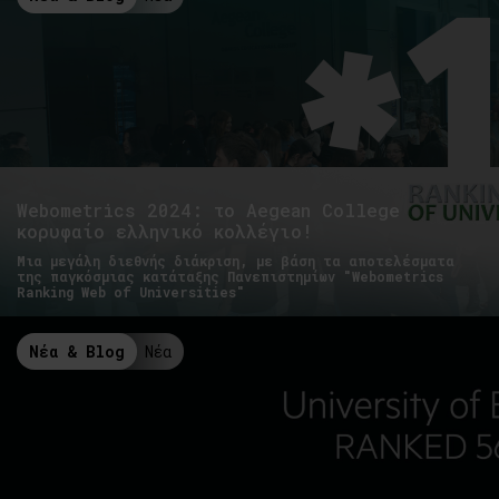
Webometrics 2024: το Aegean College
κορυφαίο ελληνικό κολλέγιο!
Μια μεγάλη διεθνής διάκριση, με βάση τα αποτελέσματα
της παγκόσμιας κατάταξης Πανεπιστημίων "Webometrics
Ranking Web of Universities"
Νέα & Blog
Νέα