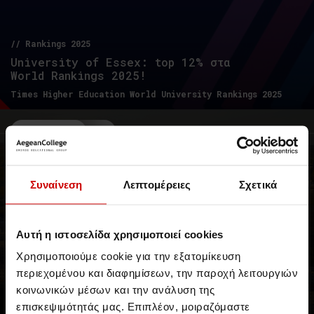
// Rankings 2025
University of Essex: top 12% στα
World Rankings 2025!
Times Higher Education World University Rankings 2025
Νέα & Blog
Νέα
Συναίνεση
Λεπτομέρειες
Σχετικά
Αυτή η ιστοσελίδα χρησιμοποιεί cookies
Χρησιμοποιούμε cookie για την εξατομίκευση
University of Essex: Στα κορυφαία
περιεχομένου και διαφημίσεων, την παροχή λειτουργιών
25 Βρετανικά Πανεπιστήμια για το
κοινωνικών μέσων και την ανάλυση της
2025
επισκεψιμότητάς μας. Επιπλέον, μοιραζόμαστε