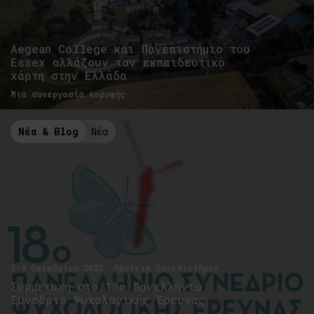
Aegean College και Πανεπιστήμιο του
Essex αλλάζουν τον εκπαιδευτικό
χάρτη στην Ελλάδα
Μια συνεργασία κορυφής
Νέα & Blog
Νέα
5-9 Οκτωβρίου 2022, Πάντειο Πανεπιστήμιο
Συμμετοχή στο 18ο Πανελλήνιο
Συνέδριο Ψυχολογικής Έρευνας