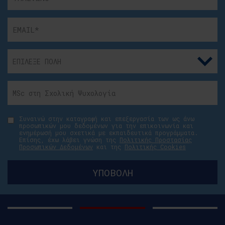
Συναινώ στην καταγραφή και επεξεργασία των ως άνω
προσωπικών μου δεδομένων για την επικοινωνία και
ενημέρωσή μου σχετικά με εκπαιδευτικά προγράμματα.
Επίσης, έχω λάβει γνώση της
Πολιτικής Προστασίας
Προσωπικών Δεδομένων
και της
Πολιτικής Cookies