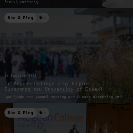
διεθνή κατάταξη
Νέα & Blog
Νέα
// Ιούνιος 2023
To Aegean College στην Ετήσια
Συνάντηση του University of Essex!
Βρεθήκαμε στο Annual Meeting and Summer Reception 2023
Νέα & Blog
Νέα