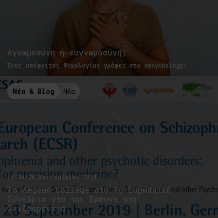
Αγνωμοσύνη ή ευγνωμοσύνη;
Ένας απόφοιτος Ψυχολογίας γράφει στο epsychology!
Νέα & Blog
Νέα
// 26-28 Σεπτεμβρίου 2019
Το Aegean College στο 7ο Ευρωπαϊκό
Συνέδριο για την Έρευνα στη
Σχιζοφρένεια