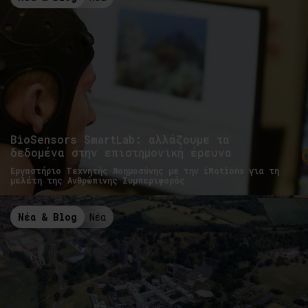
BioSensors SmartLab: αλλάζουμε τα
δεδομένα στην επιστημονική έρευνα
Εργαστήριο Τεχνητής Νοημοσύνης με την iMotions για τη
μελέτη της Ανθρώπινης Συμπεριφοράς
Νέα & Blog
Νέα