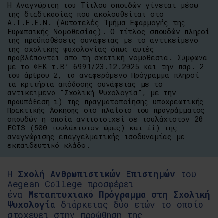
Η Αναγνώριση του Τίτλου σπουδών γίνεται μέσω
της διαδικασίας που ακολουθείται στο
Α.Τ.Ε.Ε.Ν. (Αυτοτελές Τμήμα Εφαρμογής της
Ευρωπαϊκής Νομοθεσίας). Ο τίτλος σπουδών πληροί
της προϋποθέσεις συνάφειας με το αντικείμενο
της σχολικής ψυχολογίας όπως αυτές
προβλέπονται από τη σχετική νομοθεσία. Σύμφωνα
με το ΦΕΚ τ.B’ 6991/23.12.2025 και την παρ. 2
του άρθρου 2, το αναφερόμενο Πρόγραμμα πληροί
τα κριτήρια απόδοσης συνάφειας με το
αντικείμενο "Σχολική Ψυχολογία", με την
προϋπόθεση i) της πραγματοποίησης υποχρεωτικής
Πρακτικής Άσκησης στο πλαίσιο του προγράμματος
σπουδών η οποία αντιστοιχεί σε τουλάχιστον 20
ECTS (500 τουλάχιστον ώρες) και ii) της
αναγνώρισης επαγγελματικής ισοδυναμίας με
εκπαιδευτικό κλάδο.
Η
Σχολή Ανθρωπιστικών Επιστημών
του
Aegean College προσφέρει
ένα
Μεταπτυχιακό Πρόγραμμα στη Σχολική
Ψυχολογία
διάρκειας δύο ετών το οποίο
στοχεύει στην προώθηση της