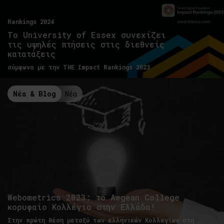
Rankings 2024
Το University of Essex συνεχίζει
τις υψηλές πτήσεις στις διεθνείς
κατατάξεις
σύμφωνα με την THE Impact Rankings 2023
Νέα & Blog
Νέα
Webometrics 2023: το Aegean College
κορυφαίο Κολλέγιο στην Ελλάδα!
Στην πρώτη θέση μεταξύ των ελληνικών Κολλεγίων στη