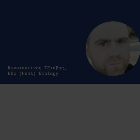
μπήκα στην αγορά εργασίας.
Ιάκωβος Γιούνκι,
Τριτοετής φοιτητής Τμήματος
Πληροφορικής Aegean College
και Canterbury Christ Church
University NET Core
Developer, Satori Analytics