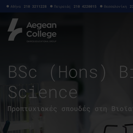
Αθήνα
210 3211228
Πειραιάς
210 4220015
Θεσσαλονίκη
2
BSc (Hons) B
Science
Προπτυχιακές σπουδές στη Βιοϊα