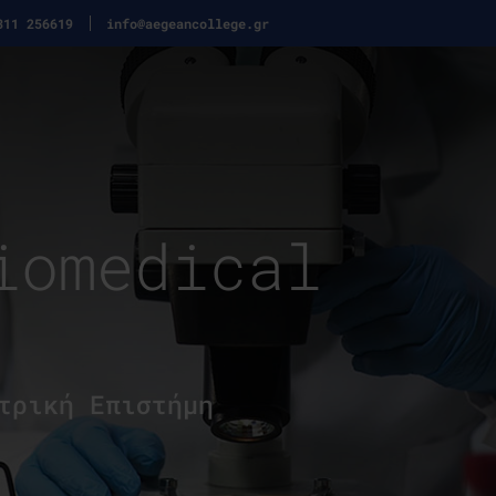
311 256619
info@aegeancollege.gr
iomedical
τρική Επιστήμη