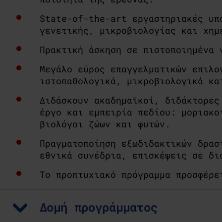
State-of-the-art εργαστηριακές υπ
γενετικής, μικροβιολογίας και χημ
Αλέξανδρος
Αναγνωστάκης,
Πρακτική άσκηση σε πιστοποιημένα 
BSc (Hons)
Business
Μεγάλο εύρος επαγγελματικών επιλο
Administration
ιστοπαθολογικά, μικροβιολογικά κα
Διδάσκουν ακαδημαϊκοί, διδάκτορες
έργο και εμπειρία πεδίου: μοριακο
βιολόγοι ζώων και φυτών.
Πραγματοποίηση εξωδιδακτικών δρασ
εθνικά συνέδρια, επισκέψεις σε δι
Το προπτυχιακό πρόγραμμα προσφέρ
Δομή προγράμματος