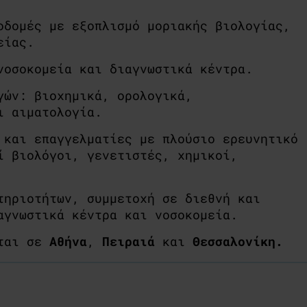
οδομές με εξοπλισμό μοριακής βιολογίας,
είας.
νοσοκομεία και διαγνωστικά κέντρα.
γών: βιοχημικά, ορολογικά,
ι αιματολογία.
 και επαγγελματίες με πλούσιο ερευνητικό
Κωνσταντίνος Τζιάβας,
ί βιολόγοι, γενετιστές, χημικοί,
BSc (Hons) Biology
τηριοτήτων, συμμετοχή σε διεθνή και
αγνωστικά κέντρα και νοσοκομεία.
εται σε
Αθήνα
,
Πειραιά
και
Θεσσαλονίκη.