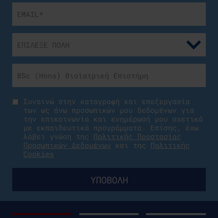
Συναινώ στην καταγραφή και επεξεργασία
των ως άνω προσωπικών μου δεδομένων για
την επικοινωνία και ενημέρωσή μου σχετικά
με εκπαιδευτικά προγράμματα. Επίσης, έχω
λάβει γνώση της
Πολιτικής Προστασίας
Προσωπικών Δεδομένων
και της
Πολιτικής
Cookies