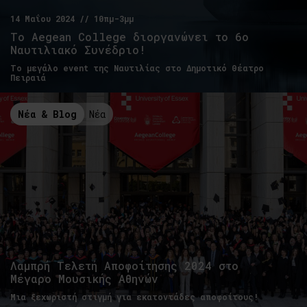
14 Μαΐου 2024 // 10πμ-3μμ
Το Αegean College διοργανώνει το 6ο
Ναυτιλιακό Συνέδριο!
Το μεγάλο event της Ναυτιλίας στο Δημοτικό Θέατρο
Πειραιά
Νέα & Blog
Νέα
Λαμπρή Τελετή Αποφοίτησης 2024 στο
Μέγαρο Μουσικής Αθηνών
Μια ξεχωριστή στιγμή για εκατοντάδες αποφοίτους!