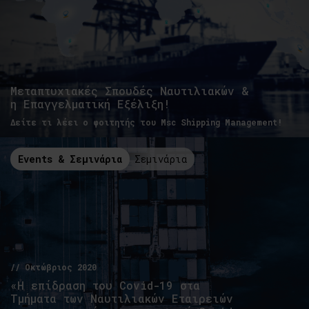
Μεταπτυχιακές Σπουδές Ναυτιλιακών &
η Επαγγελματική Εξέλιξη!
Δείτε τι λέει ο φοιτητής του Msc Shipping Management!
Events & Σεμινάρια
Σεμινάρια
// Οκτώβριος 2020
«Η επίδραση του Covid-19 στα
Τμήματα των Ναυτιλιακών Εταιρειών