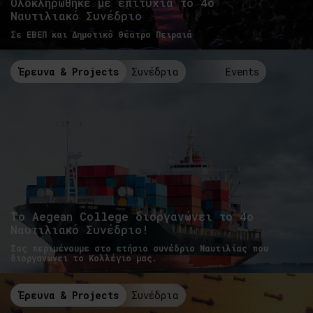
Ολοκληρώθηκε με επιτυχία το 4ο
Ναυτιλιακό Συνέδριο
Σε ΕΒΕΠ και Δημοτικό Θέατρο Πειραιά
Έρευνα & Projects
Συνέδρια
Events
Το Αegean College διοργανώνει το 4ο
Ναυτιλιακό Συνέδριο!
Σας περιμένουμε στο ετήσιο συνέδριο Ναυτιλίας που
διοργανώνει το Κολλέγιο μας.
Έρευνα & Projects
Συνέδρια