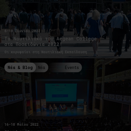
6-10 Ιουνίου 2022
Τα Ναυτιλιακά του Aegean College
στα Ποσειδώνια 2022!
Οι κορυφαίοι στη Ναυτιλιακή Εκπαίδευση
Νέα & Blog
Νέα
Events
16-18 Μαΐου 2022