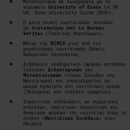
Μεταπτυχιακό σε συνεργασία με το
κορυφαίο
University of Essex
(n.30
UK, Good university Guide 2026).
Η μόνη σχολή ναυτιλιακών σπουδών
με
πιστοποίηση από το Bureau
Veritas
(Γαλλικός Νηογνώμων).
Μέλος της
BIMCO
μιας από τις
μεγαλύτερες ναυτιλιακές βάσεις
δεδομένων παγκοσμίως.
Διδάσκουν ακαδημαϊκοί υψηλού επιπέδου
(κάτοχοι
Διδακτορικών
και
Μεταπτυχιακών
τίτλων Σπουδών στα
Ναυτιλιακά) και επαγγελματίες με
μακρά εμπειρία στη ναυτιλιακή αγορά
(Πλοίαρχοι και στελέχη γραφείου).
Σημαντικές εκδηλώσεις με συμμετοχή
στελεχών, πολιτικών παραγόντων και
θεσμικών φορέων της ναυτιλίας όπως το
ετήσιο «
Ναυτιλιακό Συνέδριο
» στον
Πειραιά.