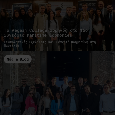
Το Aegean College χορηγός στο 16ο
Συνέδριο Maritime Economies
Γεωπολιτικές Εξελίξεις και Τεχνητή Νοημοσύνη στη
Ναυτιλία
Νέα & Blog