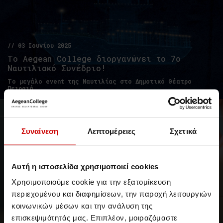
// 03 Ιουνίου 2025
Το Αegean College διοργανώνει το 7ο
Ναυτιλιακό Συνέδριο!
Το μεγάλο event της Ναυτιλίας στο Δημοτικό Θέατρο
Πειραιά
Νέα & Blog
Νέα
Συναίνεση
Λεπτομέρειες
Σχετικά
Αυτή η ιστοσελίδα χρησιμοποιεί cookies
Χρησιμοποιούμε cookie για την εξατομίκευση
περιεχομένου και διαφημίσεων, την παροχή λειτουργιών
κοινωνικών μέσων και την ανάλυση της
επισκεψιμότητάς μας. Επιπλέον, μοιραζόμαστε