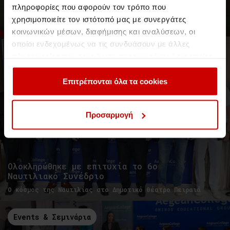
Η Ισότητα των Φύλων γίνεται πράξη
πληροφορίες που αφορούν τον τρόπο που
στο Aegean College
χρησιμοποιείτε τον ιστότοπό μας με συνεργάτες
University Impact Rankings for UN SDG 5: Gender Equality
κοινωνικών μέσων, διαφήμισης και αναλύσεων, οι
οποίοι ενδεχομένως να τις συνδυάσουν με άλλες
Events & Σεμινάρια
Events
πληροφορίες που τους έχετε παραχωρήσει ή τις οποίες
έχουν συλλέξει σε σχέση με την από μέρους σας χρήση
των υπηρεσιών τους.
Επιτρέπονται όλα τα cookies
Προσαρμογή
Ολοκληρώθηκε με επιτυχία το 6ο
Ναυτιλιακό Συνέδριο
Ο κόσμος της Ναυτιλίας στο Δημοτικό Θέατρο Πειραιά
Events & Σεμινάρια