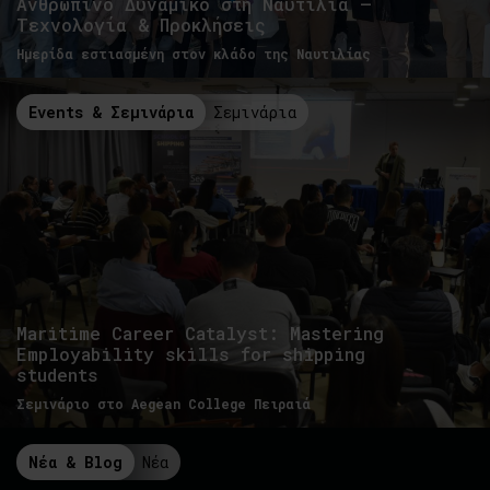
Ανθρώπινο Δυναμικό στη Ναυτιλία –
Τεχνολογία & Προκλήσεις
Ημερίδα εστιασμένη στον κλάδο της Ναυτιλίας
Events & Σεμινάρια
Σεμινάρια
Maritime Career Catalyst: Mastering
Employability skills for shipping
students
Σεμινάριο στο Aegean College Πειραιά
Νέα & Blog
Νέα