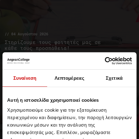
// 04 Αυγούστου 2026
Στηρίζουμε τους φοιτητές μας σε
κάθε τους προσπάθεια!
Επενδύουμε στην έρευνα και την καινοτομία
Νέα & Blog
Νέα
Συναίνεση
Λεπτομέρειες
Σχετικά
Αυτή η ιστοσελίδα χρησιμοποιεί cookies
Χρησιμοποιούμε cookie για την εξατομίκευση
περιεχομένου και διαφημίσεων, την παροχή λειτουργιών
κοινωνικών μέσων και την ανάλυση της
επισκεψιμότητάς μας. Επιπλέον, μοιραζόμαστε
// 29 Ιουλίου 2026