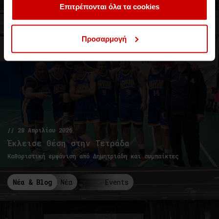
των υπηρεσιών τους.
Επιτρέπονται όλα τα cookies
Νέα & Blog
Blog
Events
Προσαρμογή
// 28 Απριλίου 2026
Έκλεισε Θέση στην Τετράδα
Καθοριστική εμφάνιση από Δημητριάδη και συμπαίκτες
Νέα & Blog
Νέα
Events