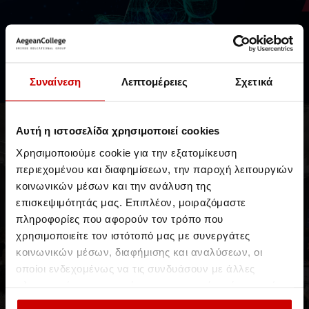
// 22 Μαΐου 2026
Συμπόσιο Προπτυχιακής Έρευνας 2026
Συναίνεση
Λεπτομέρειες
Σχετικά
Τελειόφοιτοι παρουσιάζουν τις πτυχιακές τους εργασίες
Νέα & Blog
Νέα
Events
Αυτή η ιστοσελίδα χρησιμοποιεί cookies
Χρησιμοποιούμε cookie για την εξατομίκευση
περιεχομένου και διαφημίσεων, την παροχή λειτουργιών
κοινωνικών μέσων και την ανάλυση της
επισκεψιμότητάς μας. Επιπλέον, μοιραζόμαστε
πληροφορίες που αφορούν τον τρόπο που
χρησιμοποιείτε τον ιστότοπό μας με συνεργάτες
κοινωνικών μέσων, διαφήμισης και αναλύσεων, οι
οποίοι ενδεχομένως να τις συνδυάσουν με άλλες
πληροφορίες που τους έχετε παραχωρήσει ή τις οποίες
Piraeus Career Day 2026
έχουν συλλέξει σε σχέση με την από μέρους σας χρήση
Δυναμική σύνδεση με την αγορά εργασίας