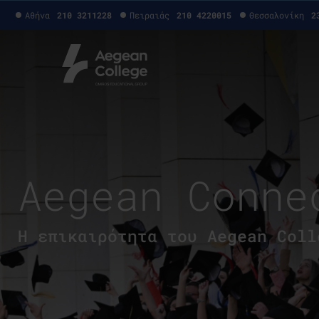
Αθήνα
210 3211228
Πειραιάς
210 4220015
Θεσσαλονίκη
2
Aegean Conne
H επικαιρότητα του Aegean Coll