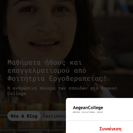
Μαθήματα ήθους και
επαγγελματισμού από
Φοιτήτρια Εργοθεραπείας!
Η ανθρώπινη πλευρά των σπουδών στο Aegean
College
Νέα & Blog
Testimonials
Συναίνεση