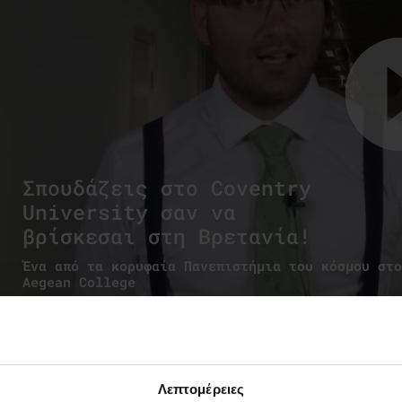
Σπουδάζεις στο Coventry
University σαν να
βρίσκεσαι στη Βρετανία!
Ένα από τα κορυφαία Πανεπιστήμια του κόσμου στο
Aegean College
Νέα & Blog
Testimonials
Λεπτομέρειες