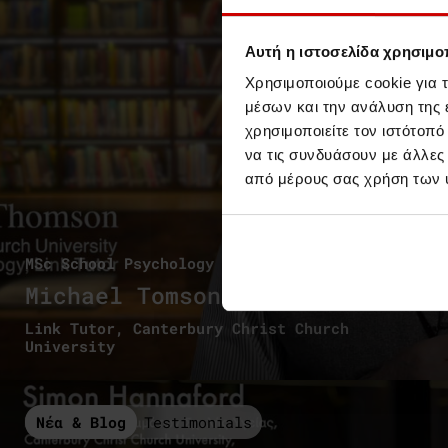
Αυτή η ιστοσελίδα χρησιμοπ
Χρησιμοποιούμε cookie για 
μέσων και την ανάλυση της
χρησιμοποιείτε τον ιστότοπ
να τις συνδυάσουν με άλλες
από μέρους σας χρήση των 
MSc School Psychology
Michael Tomson
Link Tutor, Canterbury Christ Church
University
Νέα & Blog
Testimonials