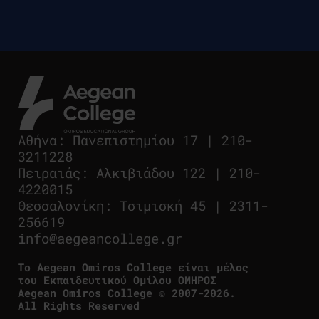
Αθήνα
:
Πανεπιστημίου 17
|
210-
3211228
Πειραιάς
:
Αλκιβιάδου 122
|
210-
4220015
Θεσσαλονίκη
:
Τσιμισκή 45
|
2311-
256619
info@aegeancollege.gr
Tο Aegean Omiros College είναι μέλος
του Εκπαιδευτικού Ομίλου ΟΜΗΡΟΣ
Aegean Omiros College © 2007-2026.
All Rights Reserved