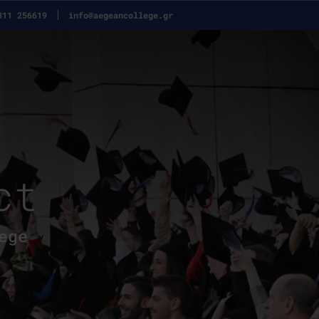
311 256619
info@aegeancollege.gr
ct
ege