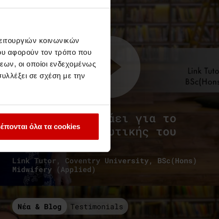
λειτουργιών κοινωνικών
ου αφορούν τον τρόπο που
εων, οι οποίοι ενδεχομένως
υλλέξει σε σχέση με την
Η Sue Lees μιλάει για το
έπονται όλα τα cookies
πρόγραμμα Μαιευτικής του
Aegean College
Link Tutor, Coventry University, BSc(Hons)
Midwifery (Applied)
Νέα & Blog
Testimonials