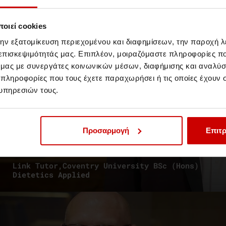
οιεί cookies
την εξατομίκευση περιεχομένου και διαφημίσεων, την παροχή 
 επισκεψιμότητάς μας. Επιπλέον, μοιραζόμαστε πληροφορίες π
ό μας με συνεργάτες κοινωνικών μέσων, διαφήμισης και αναλύσ
 πληροφορίες που τους έχετε παραχωρήσει ή τις οποίες έχουν σ
υπηρεσιών τους.
Προσαρμογή
Επιτρ
BSc (Hons) Dietetics Applied
Stephen Garvey
Link Tutor,Coventry University BSc (Hons)
Dietetics Applied