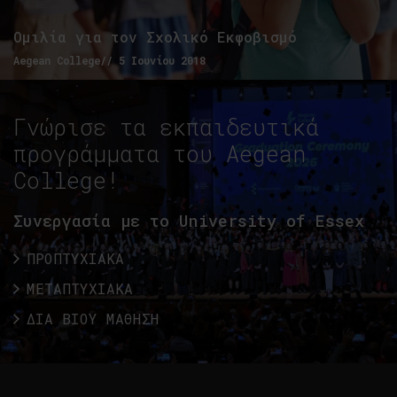
Ομιλία για τον Σχολικό Εκφοβισμό
Aegean College// 5 Ιουνίου 2018
Γνώρισε τα εκπαιδευτικά
προγράμματα του Aegean
College!
Συνεργασία με το University of Essex
ΠΡΟΠΤΥΧΙΑΚΑ
ΜΕΤΑΠΤΥΧΙΑΚΑ
ΔΙΑ ΒΙΟΥ ΜΑΘΗΣΗ