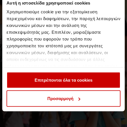
Αυτή η ιστοσελίδα χρησιμοποιεί cookies
Χρησιμοποιούμε cookie για την εξατομίκευση
περιεχομένου και διαφημίσεων, την παροχή λειτουργιών
κοινωνικών μέσων και την ανάλυση της
29 Μαΐου 2018
επισκεψιμότητάς μας. Επιπλέον, μοιραζόμαστε
Ο Διατροφολόγος Μάνος Δημητρούλης
πληροφορίες που αφορούν τον τρόπο που
έδειξε τι σημαίνει νόστιμο Healthy
χρησιμοποιείτε τον ιστότοπό μας με συνεργάτες
Cooking!
κοινωνικών μέσων, διαφήμισης και αναλύσεων, οι
Σεμινάριο Υγιεινής Διατροφής από το τμήμα Διαιτολογίας
οποίοι ενδεχομένως να τις συνδυάσουν με άλλες
πληροφορίες που τους έχετε παραχωρήσει ή τις οποίες
Events & Σεμινάρια
Events
έχουν συλλέξει σε σχέση με την από μέρους σας χρήση
των υπηρεσιών τους.
Επιτρέπονται όλα τα cookies
Προσαρμογή