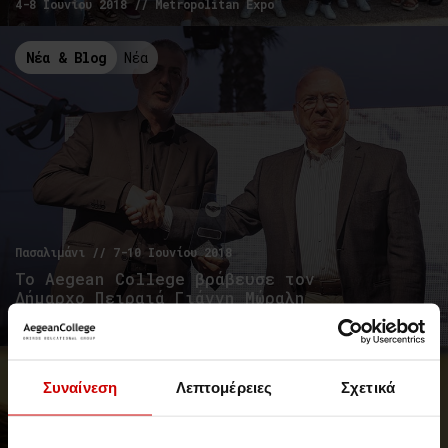
4-8 Ιουνίου 2018 // Metropolitan Expo
Νέα & Blog
Νέα
Πασαλιμάνι // 7-10 Ιουνίου 2018
Το Aegean College βράβευσε τον
Δήμαρχο Πειραιά Γιάννη Μώραλη
Στο πλαίσιο της "2ης Γιορτής Εκπαίδευσης"
Events & Σεμινάρια
Events
Συναίνεση
Λεπτομέρειες
Σχετικά