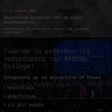
// 17 Ιουλίου 2026
Παρουσίαση εργασιών από το Τμήμα
Λογοθεραπείας
Διευρύνουμε τη γνώση στους τομείς της Ιατρικής
επιστήμης!
Γνώρισε τα εκπαιδευτικά
προγράμματα του Aegean
College!
Συνεργασία με το University of Essex
ΠΡΟΠΤΥΧΙΑΚΑ
ΜΕΤΑΠΤΥΧΙΑΚΑ
ΔΙΑ ΒΙΟΥ ΜΑΘΗΣΗ