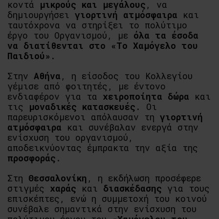
κοντά
μικρούς και μεγάλους
, να
δημιουργήσει
γιορτινή ατμόσφαιρα
και
ταυτόχρονα να στηρίξει το πολύτιμο
έργο του Οργανισμού, με
όλα τα έσοδα
να διατίθενται στο «Το Χαμόγελο του
Παιδιού»
.
Στην
Αθήνα
, η είσοδος του Κολλεγίου
γέμισε από φοιτητές, με έντονο
ενδιαφέρον για τα
χειροποίητα δώρα
και
τις
μοναδικές κατασκευές
. Οι
παρευρισκόμενοι απόλαυσαν τη
γιορτινή
ατμόσφαιρα
και συνέβαλαν ενεργά στην
ενίσχυση του οργανισμού,
αποδεικνύοντας έμπρακτα την αξία της
προσφοράς
.
Στη
Θεσσαλονίκη
, η εκδήλωση προσέφερε
στιγμές
χαράς
και
διασκέδασης
για τους
επισκέπτες, ενώ η συμμετοχή του κοινού
συνέβαλε σημαντικά στην ενίσχυση του