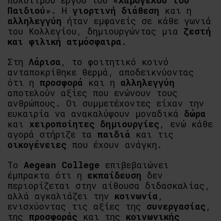
πολύτιμου έργου του
«Χαμόγελου του
Παιδιού»
. Η
γιορτινή διάθεση
και η
αλληλεγγύη
ήταν εμφανείς σε κάθε γωνιά
του Κολλεγίου, δημιουργώντας μια
ζεστή
και φιλική ατμόσφαιρα
.
Στη
Λάρισα
, το φοιτητικό κοινό
ανταποκρίθηκε θερμά, αποδεικνύοντας
ότι η
προσφορά
και η
αλληλεγγύη
αποτελούν αξίες που ενώνουν τους
ανθρώπους. Οι συμμετέχοντες είχαν την
ευκαιρία να ανακαλύψουν μοναδικά
δώρα
και
χειροποίητες δημιουργίες
, ενώ κάθε
αγορά στήριζε τα
παιδιά
και τις
οικογένειες
που έχουν ανάγκη.
Το
Aegean College
επιβεβαιώνει
έμπρακτα ότι η
εκπαίδευση
δεν
περιορίζεται στην αίθουσα διδασκαλίας,
αλλά αγκαλιάζει την
κοινωνία
,
ενισχύοντας τις αξίες της
συνεργασίας
,
της
προσφοράς
και της
κοινωνικής