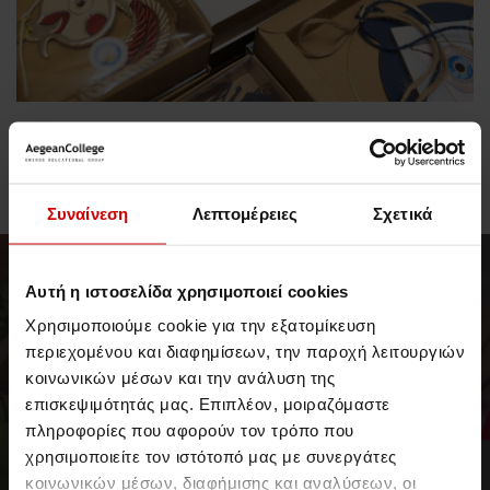
Σχετικές Δημοσιεύσεις
Συναίνεση
Λεπτομέρειες
Σχετικά
Νέα & Blog
Νέα
Αυτή η ιστοσελίδα χρησιμοποιεί cookies
Χρησιμοποιούμε cookie για την εξατομίκευση
περιεχομένου και διαφημίσεων, την παροχή λειτουργιών
κοινωνικών μέσων και την ανάλυση της
επισκεψιμότητάς μας. Επιπλέον, μοιραζόμαστε
πληροφορίες που αφορούν τον τρόπο που
χρησιμοποιείτε τον ιστότοπό μας με συνεργάτες
// 04 Αυγούστου 2026
κοινωνικών μέσων, διαφήμισης και αναλύσεων, οι