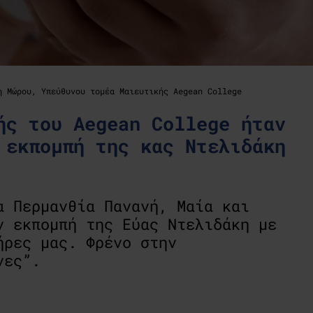
η Μώρου, Υπεύθυνου τομέα Μαιευτικής Aegean College
ής του Aegean College ήταν
 εκπομπή της κας Ντελιδάκη
α Περμανθία Πανανή, Μαία και
ν εκπομπή της Εύας Ντελιδάκη με
ήρες μας. Φρένο στην
νες”.