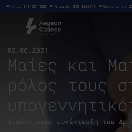
Αθήνα
210 3211228
Πειραιάς
210 4220015
Θεσσαλονίκη
2
02.06.2021
Μαίες και Μα
ρόλος τους σ
υπογεννητικό
Διαδικτυακή συνέντευξη του Δρ 