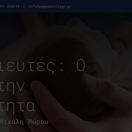
311 256619
info@aegeancollege.gr
ιευτές: Ο
την
τητα
Μιχάλη Μώρου