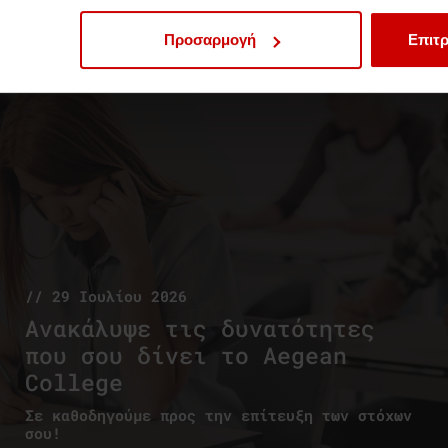
Νέα & Blog
Νέα
Προσαρμογή
Επιτρ
// 29 Ιουλίου 2026
Ανακάλυψε τις δυνατότητες
που σου δίνει το Aegean
College
Σε καθοδηγούμε προς την επίτευξη των στόχων
σου!