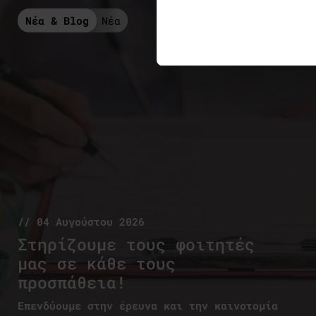
Νέα & Blog
Νέα
// 04 Αυγούστου 2026
Στηρίζουμε τους φοιτητές
μας σε κάθε τους
προσπάθεια!
Επενδύουμε στην έρευνα και την καινοτομία