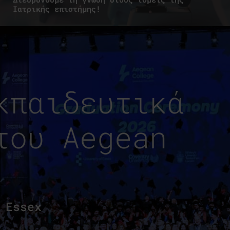
Ιατρικής επιστήμης!
κπαιδευτικά
του Aegean
 Essex