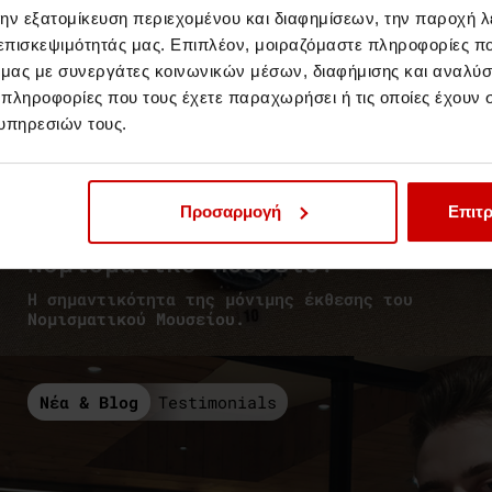
την εξατομίκευση περιεχομένου και διαφημίσεων, την παροχή 
 επισκεψιμότητάς μας. Επιπλέον, μοιραζόμαστε πληροφορίες π
ό μας με συνεργάτες κοινωνικών μέσων, διαφήμισης και αναλύσ
 πληροφορίες που τους έχετε παραχωρήσει ή τις οποίες έχουν σ
υπηρεσιών τους.
Φοιτητές του Τμήματος
Business και Tourism
Προσαρμογή
Επιτρ
επισκέφτηκαν το
Νομισματικό Μουσείο!
Η σημαντικότητα της μόνιμης έκθεσης του
Νομισματικού Μουσείου.
Νέα & Blog
Testimonials