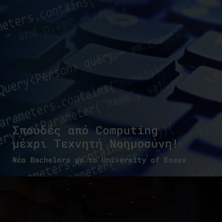
Σπουδές από Computing
μέχρι Τεχνητή Νοημοσύνη!
Νέα Bachelors με το University of Essex