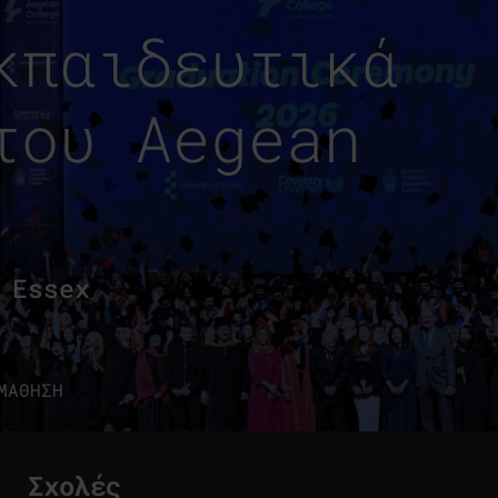
κπαιδευτικά
του Aegean
 Essex
ΜΑΘΗΣΗ
Σχολές