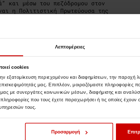
ά” και μέσω του πεζόδρομου στον
ναι η Πολιτιστική Πρωτεύουσα της
ανάλογες επισκέψεις από εκπαιδευτικούς
κτικές πτυχές της σύγχρονής ναυτικής
Λεπτομέρειες
οιεί cookies
την εξατομίκευση περιεχομένου και διαφημίσεων, την παροχή 
 επισκεψιμότητάς μας. Επιπλέον, μοιραζόμαστε πληροφορίες π
ό μας με συνεργάτες κοινωνικών μέσων, διαφήμισης και αναλύσ
 πληροφορίες που τους έχετε παραχωρήσει ή τις οποίες έχουν σ
υπηρεσιών τους.
Events & Σεμινάρια
Σεμινάρια
Προσαρμογή
Επιτρ