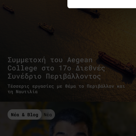
Συμμετοχή του Aegean
College στο 17o Διεθνές
Συνέδριο Περιβάλλοντος
Τέσσερις εργασίες με θέμα το Περιβάλλον και
τη Ναυτιλία
Νέα & Blog
Νέα