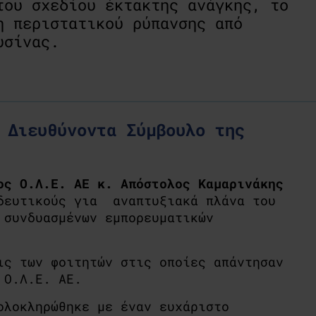
του σχεδίου έκτακτης ανάγκης, το
η περιστατικού ρύπανσης από
υσίνας.
 Διευθύνοντα Σύμβουλο της
ος Ο.Λ.Ε. ΑΕ κ. Απόστολος Καμαρινάκης
ιδευτικούς για αναπτυξιακά πλάνα του
 συνδυασμένων εμπορευματικών
ις των φοιτητών στις οποίες απάντησαν
 Ο.Λ.Ε. ΑΕ.
ολοκληρώθηκε με έναν ευχάριστο