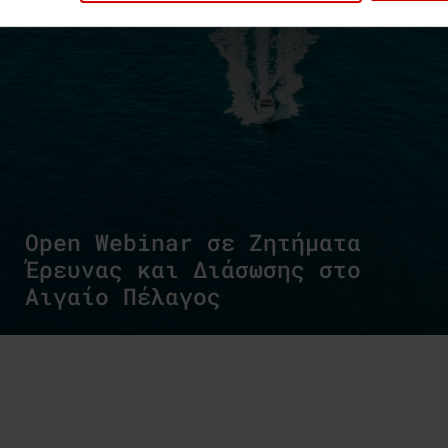
Open Webinar σε Ζητήματα
Έρευνας και Διάσωσης στο
Αιγαίο Πέλαγος