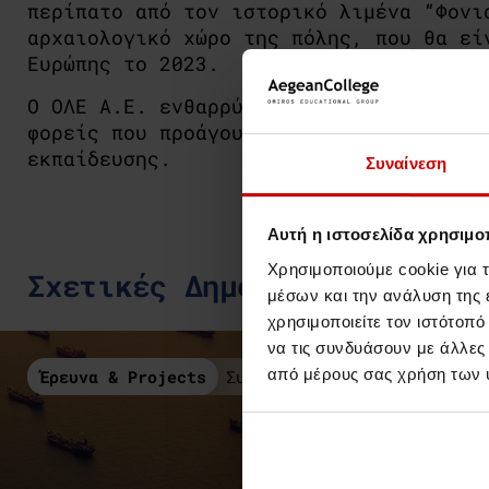
περίπατο από τον ιστορικό λιμένα “Φονι
αρχαιολογικό χώρο της πόλης, που θα εί
Ευρώπης το 2023.
Ο ΟΛΕ Α.Ε. ενθαρρύνει και υποστηρίζει 
φορείς που προάγουν θεωρητικές και πρα
εκπαίδευσης.
Συναίνεση
Αυτή η ιστοσελίδα χρησιμοπ
Χρησιμοποιούμε cookie για 
Σχετικές Δημοσιεύσεις
μέσων και την ανάλυση της
χρησιμοποιείτε τον ιστότοπ
να τις συνδυάσουν με άλλες
από μέρους σας χρήση των 
Έρευνα & Projects
Συνέδρια