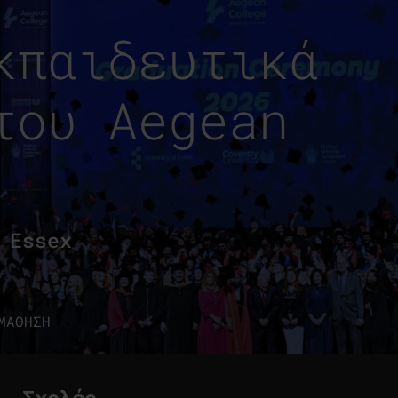
κπαιδευτικά
του Aegean
 Essex
ΜΑΘΗΣΗ