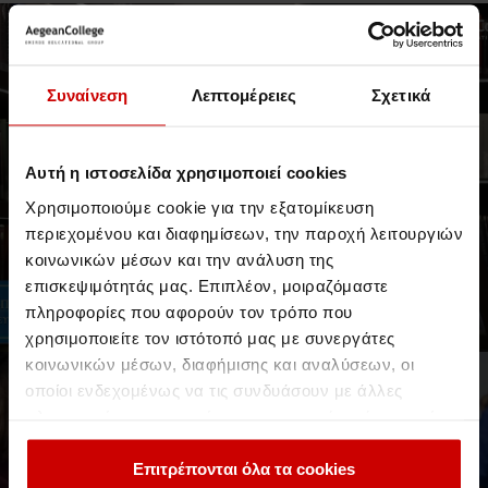
Νέα & Blog
Video
Συναίνεση
Λεπτομέρειες
Σχετικά
Αυτή η ιστοσελίδα χρησιμοποιεί cookies
Χρησιμοποιούμε cookie για την εξατομίκευση
περιεχομένου και διαφημίσεων, την παροχή λειτουργιών
Δείτε το Video!
κοινωνικών μέσων και την ανάλυση της
Γιατί να σπουδάσεις Εργοθεραπεία
στο Aegean College;
επισκεψιμότητάς μας. Επιπλέον, μοιραζόμαστε
πληροφορίες που αφορούν τον τρόπο που
Δείτε τι απαντούν οι Ακαδημαϊκοί Υπεύθυνοι του προγράμματος
σπουδών
χρησιμοποιείτε τον ιστότοπό μας με συνεργάτες
κοινωνικών μέσων, διαφήμισης και αναλύσεων, οι
Events & Σεμινάρια
οποίοι ενδεχομένως να τις συνδυάσουν με άλλες
πληροφορίες που τους έχετε παραχωρήσει ή τις οποίες
έχουν συλλέξει σε σχέση με την από μέρους σας χρήση
των υπηρεσιών τους.
Επιτρέπονται όλα τα cookies