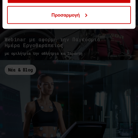
Προσαρμογή
Webinar με αφορμή την Παγκόσμια
Ημέρα Εργοθεραπείας
με ομιλήτρια την αθλήτρια κα Σαράντη
Νέα & Blog