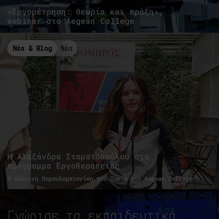
«Εργομέτρηση: Θεωρία και πράξη»,
webinar στο Aegean College
Νέα & Blog
Νέα
Η Αλεξάνδρα Σταματοπούλου στο
πρόγραμμα Εργοθεραπείας
Η Χάλκινη Παραολυμπιονίκη του Τόκιο στο Aegean College
Γνώρισε τα εκπαιδευτικά