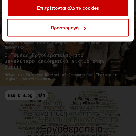
έχουν συλλέξει σε σχέση με την από μέρους σας χρήση
των υπηρεσιών τους.
Επιτρέπονται όλα τα cookies
Προσαρμογή
Μοναδικά προνόμια για φοιτητές και ακαδημαϊκό
προσωπικό
Ο Τομέας Εργοθεραπείας στο
μεγαλύτερο ακαδημαϊκό Δίκτυο στην
Ευρώπη
Μέλος του European Network of Occupational Therapy in
Higher Education-ENOTHE
Νέα & Blog
Νέα