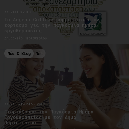
// 24/10/2018
Το Aegean College συμμετέχει στον
εορτασμό για την παγκόσμια ημέρα
εργοθεραπείας
Δημαρχείο Περιστερίου
Νέα & Blog
Νέα
// 24 Οκτωβρίου 2018
Γιορτάζουμε την Παγκόσμια Ημέρα
Εργοθεραπείας με τον Δήμο
Περιστερίου