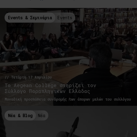
Events & Σεμινάρια
Events
// Τετάρτη 17 Απριλίου
Το Aegean College στηρίζει τον
Σύλλογο Παραπληγικών Ελλάδας
Μοναδική προσπάθεια συνδρομής των άπορων μελών του συλλόγου
Νέα & Blog
Νέα