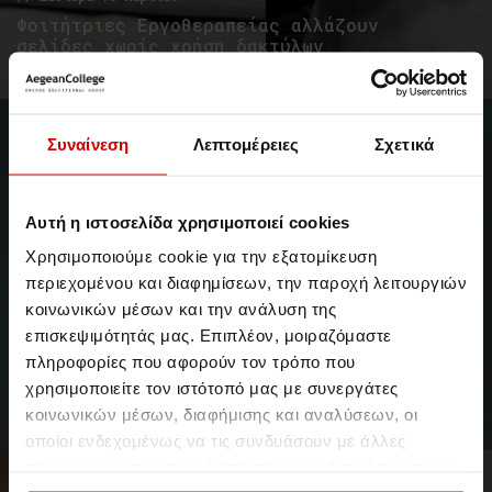
Φοιτήτριες Εργοθεραπείας αλλάζουν
σελίδες χωρίς χρήση δακτύλων
Έξυπνη βοηθητική κατασκευή από τους φοιτητές μας
Νέα & Blog
Νέα
Συναίνεση
Λεπτομέρειες
Σχετικά
Αυτή η ιστοσελίδα χρησιμοποιεί cookies
Χρησιμοποιούμε cookie για την εξατομίκευση
περιεχομένου και διαφημίσεων, την παροχή λειτουργιών
κοινωνικών μέσων και την ανάλυση της
επισκεψιμότητάς μας. Επιπλέον, μοιραζόμαστε
//Δευτέρα 25 Φεβρουαρίου
πληροφορίες που αφορούν τον τρόπο που
Οι φοιτητές Εργοθεραπείας
χρησιμοποιείτε τον ιστότοπό μας με συνεργάτες
αξιοποιούν το Σύστημα Braille
κοινωνικών μέσων, διαφήμισης και αναλύσεων, οι
στη σήμανση του Κολλεγίου
οποίοι ενδεχομένως να τις συνδυάσουν με άλλες
πληροφορίες που τους έχετε παραχωρήσει ή τις οποίες
Νέα & Blog
Νέα