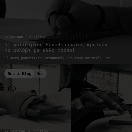
//Δευτέρα 1 Απριλίου
Οι φοιτήτριες Εργοθεραπείας κρατούν
το μολύβι με άλλο τρόπο!
Έξυπνες βοηθητικές κατασκευές από τους φοιτητές μας
Νέα & Blog
Νέα
// Δευτέρα 18 Μαρτίου