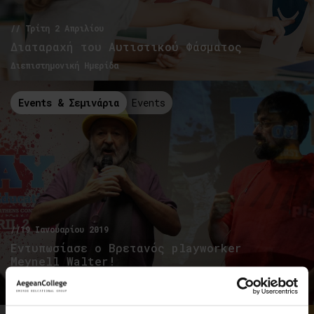
// Τρίτη 2 Απριλίου
Διαταραχή του Αυτιστικού Φάσματος
Διεπιστημονική Ημερίδα
Events & Σεμινάρια
Events
//19 Ιανουαρίου 2019
Εντυπωσίασε ο Βρετανός playworker
Meynell Walter!
Αντίστροφη μέτρηση για το Διεθνές Συνέδριο "Play on Early
Education"