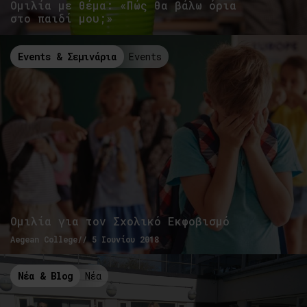
Ομιλία με θέμα: «Πώς θα βάλω όρια
στο παιδί μου;»
Events & Σεμινάρια
Events
Ομιλία για τον Σχολικό Εκφοβισμό
Aegean College// 5 Ιουνίου 2018
Νέα & Blog
Νέα