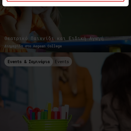
Θεατρικό Παιχνίδι και Ειδική Αγωγή
Διημερίδα στο Aegean College
Events & Σεμινάρια
Events