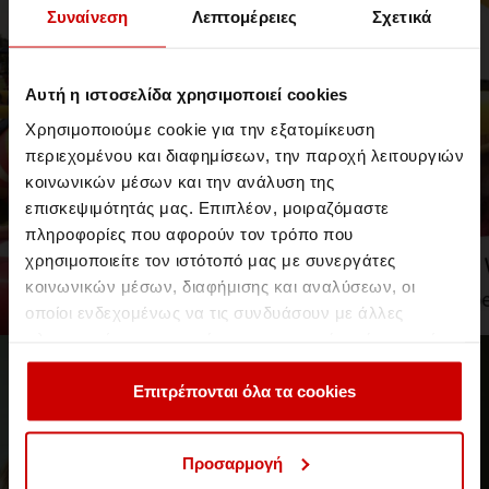
Συναίνεση
Λεπτομέρειες
Σχετικά
Events & Σεμινάρια
Events
Αυτή η ιστοσελίδα χρησιμοποιεί cookies
Χρησιμοποιούμε cookie για την εξατομίκευση
περιεχομένου και διαφημίσεων, την παροχή λειτουργιών
κοινωνικών μέσων και την ανάλυση της
//19 Ιανουαρίου 2018
επισκεψιμότητάς μας. Επιπλέον, μοιραζόμαστε
Το Παιχνίδι στην Προσχολική
πληροφορίες που αφορούν τον τρόπο που
Εκπαίδευση παίζεται στο Aegean
χρησιμοποιείτε τον ιστότοπό μας με συνεργάτες
College
κοινωνικών μέσων, διαφήμισης και αναλύσεων, οι
Pre-event του "Play in Early Education- 1st International
Athens Conference"
οποίοι ενδεχομένως να τις συνδυάσουν με άλλες
πληροφορίες που τους έχετε παραχωρήσει ή τις οποίες
έχουν συλλέξει σε σχέση με την από μέρους σας χρήση
Events & Σεμινάρια
Σεμινάρια
των υπηρεσιών τους.
Επιτρέπονται όλα τα cookies
Προσαρμογή