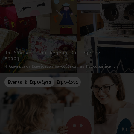
Παιδαγωγοί του Aegean College εν
Δράση
H Ακαδημαϊκή Εκπαίδευση συνδυάζεται με Πρακτική Άσκηση
Events & Σεμινάρια
Σεμινάρια