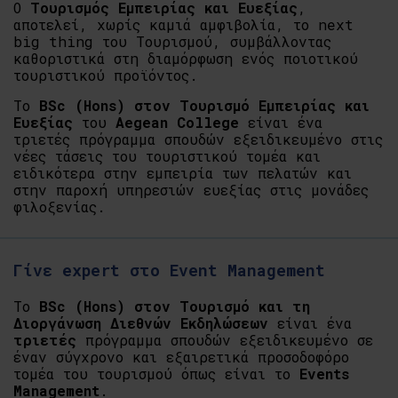
Ο
Τουρισμός Εμπειρίας και Ευεξίας
,
αποτελεί, χωρίς καμιά αμφιβολία, το next
big thing του Τουρισμού, συμβάλλοντας
καθοριστικά στη διαμόρφωση ενός ποιοτικού
τουριστικού προϊόντος.
Το
BSc (Hons) στον Τουρισμό Εμπειρίας και
Ευεξίας
του
Aegean College
είναι ένα
τριετές πρόγραμμα σπουδών εξειδικευμένο στις
νέες τάσεις του τουριστικού τομέα και
ειδικότερα στην εμπειρία των πελατών και
στην παροχή υπηρεσιών ευεξίας στις μονάδες
φιλοξενίας.
Γίνε expert στο Event Management
Το
BSc (Hons) στον Τουρισμό και τη
Διοργάνωση Διεθνών Εκδηλώσεων
είναι ένα
τριετές
πρόγραμμα σπουδών εξειδικευμένο σε
έναν σύγχρονο και εξαιρετικά προσοδοφόρο
τομέα του τουρισμού όπως είναι το
Events
Management
.