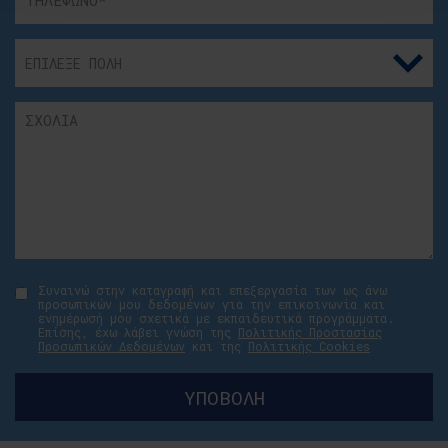
Συναινώ στην καταγραφή και επεξεργασία των ως άνω
προσωπικών μου δεδομένων για την επικοινωνία και
ενημέρωσή μου σχετικά με εκπαιδευτικά προγράμματα.
Επίσης, έχω λάβει γνώση της
Πολιτικής Προστασίας
Προσωπικών Δεδομένων
και της
Πολιτικής Cookies