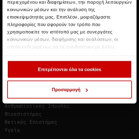
περιεχομένου και διαφημίσεων, την παροχή λειτουργιών
κοινωνικών μέσων και την ανάλυση της
επισκεψιμότητάς μας. Επιπλέον, μοιραζόμαστε
πληροφορίες που αφορούν τον τρόπο που
χρησιμοποιείτε τον ιστότοπό μας με συνεργάτες
κοινωνικών μέσων, διαφήμισης και αναλύσεων, οι
οποίοι ενδεχομένως να τις συνδυάσουν με άλλες
πληροφορίες που τους έχετε παραχωρήσει ή τις οποίες
Σχολές
έχουν συλλέξει σε σχέση με την από μέρους σας χρήση
των υπηρεσιών τους.
Επιτρέπονται όλα τα cookies
Διοίκηση Επιχειρήσεων
Πληροφορική & Νέες Τεχνολογίες
Ναυτιλιακά
Προσαρμογή
Τουρισμός
Ανθρωπιστικές Σπουδές
Βιοεπιστήμες
Θετικές Επιστήμες
Υγεία