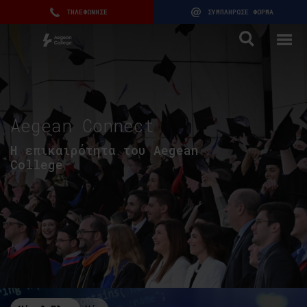
ΤΗΛΕΦΩΝΗΣΕ
ΣΥΜΠΛΗΡΩΣΕ ΦΟΡΜΑ
Aegean Connect
H επικαιρότητα του Aegean
College