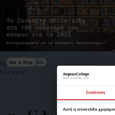
Το Coventry University
στα 100 καλύτερα του
κόσμου για το 2022
Συνεργαζόμαστε με τα κορυφαία Πανεπιστήμια!
Νέα & Blog
Νέα
Συναίνεση
Αυτή η ιστοσελίδα χρησιμοπ