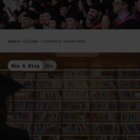
Aegean College
Coventry University
Νέα & Blog
Νέα