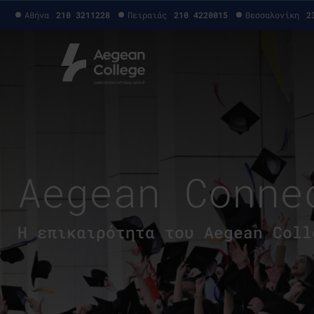
Αθήνα
210 3211228
Πειραιάς
210 4220015
Θεσσαλονίκη
2
Aegean Conne
H επικαιρότητα του Aegean Coll