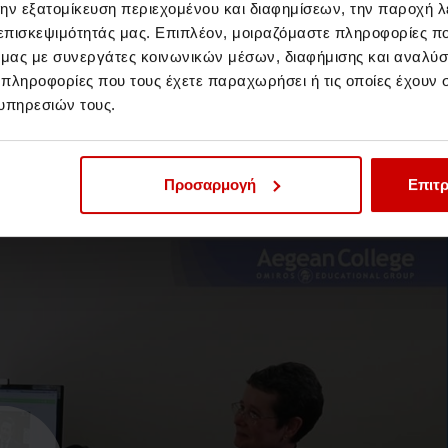
την εξατομίκευση περιεχομένου και διαφημίσεων, την παροχή 
 επισκεψιμότητάς μας. Επιπλέον, μοιραζόμαστε πληροφορίες π
ό μας με συνεργάτες κοινωνικών μέσων, διαφήμισης και αναλύσ
 πληροφορίες που τους έχετε παραχωρήσει ή τις οποίες έχουν σ
Σπουδές Διαιτολογίας και
υπηρεσιών τους.
Πρακτική Άσκηση
Ο Δρ. Παπαλαζάρου εξηγεί τη σημασία της
Πρακτικής Άσκησης στην Επιστήμη της
Προσαρμογή
Επιτρ
Διαιτολογίας