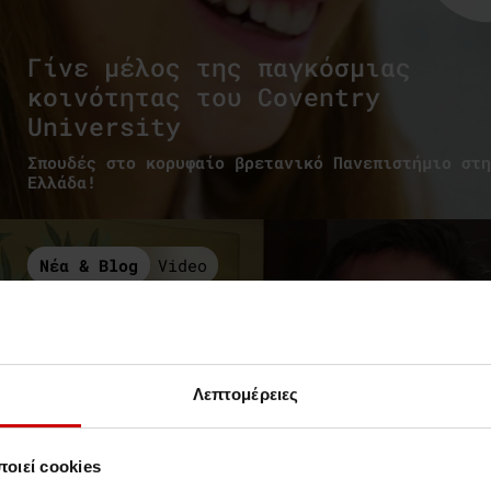
Γίνε μέλος της παγκόσμιας
κοινότητας του Coventry
University
Σπουδές στο κορυφαίο βρετανικό Πανεπιστήμιο στη
Ελλάδα!
Νέα & Blog
Video
Λεπτομέρειες
οιεί cookies