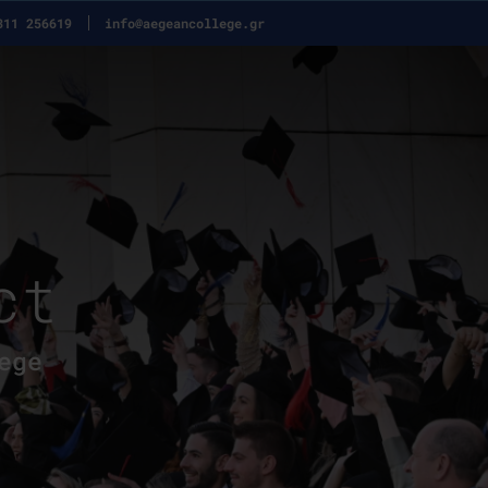
311 256619
info@aegeancollege.gr
ct
ege