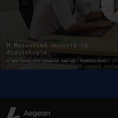
Η Μαιευτική συναντά τη
Διαιτολογία
Η Sue Lees στο γραφείο του Δρ. Παπαλαζάρου