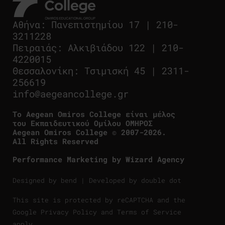
Αθήνα
:
Πανεπιστημίου 17
|
210-
3211228
Πειραιάς
:
Αλκιβιάδου 122
|
210-
4220015
Θεσσαλονίκη
:
Τσιμισκή 45
|
2311-
256619
info@aegeancollege.gr
Tο Aegean Omiros College είναι μέλος
του Εκπαιδευτικού Ομίλου ΟΜΗΡΟΣ
Aegean Omiros College © 2007-2026.
All Rights Reserved
Performance Marketing by
Wizard Agency
Designed by
bend
| Developed by
double dot
This site is protected by reCAPTCHA and the
Google
Privacy Policy
and
Terms of Service
apply.