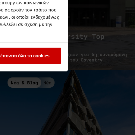
λειτουργιών κοινωνικών
ου αφορούν τον τρόπο που
εων, οι οποίοι ενδεχομένως
υλλέξει σε σχέση με την
Coventry University Top
Rankings 2020
Στην κορυφή των κατατάξεων για 5η συνεχόμενη
έπονται όλα τα cookies
χρονιά το Πανεπιστήμιο του Coventry
Νέα & Blog
Νέα