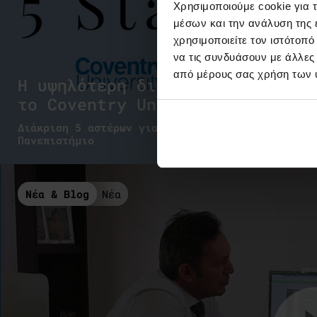
Χρησιμοποιούμε cookie για 
μέσων και την ανάλυση της
χρησιμοποιείτε τον ιστότοπ
να τις συνδυάσουν με άλλες
από μέρους σας χρήση των 
Η υψηλότερη διάκριση για
το Coventry University
Διάκριση 5 αστέρων για το Συνεργαζόμενο
Πανεπιστήμιο
Νέα & Blog
Νέα