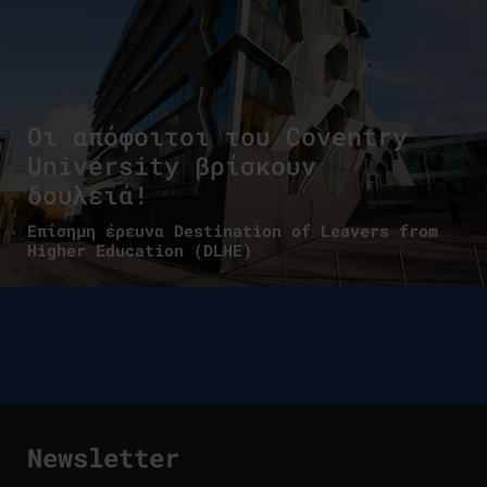
Οι απόφοιτοι του Coventry
University βρίσκουν
δουλειά!
Επίσημη έρευνα Destination of Leavers from
Higher Education (DLHE)
Newsletter