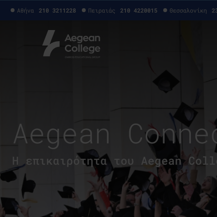
Αθήνα
210 3211228
Πειραιάς
210 4220015
Θεσσαλονίκη
2
Aegean Conne
H επικαιρότητα του Aegean Coll