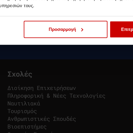
υπηρεσιών τους.
Προσαρμογή
Επιτρ
Σχολές
Διοίκηση Επιχειρήσεων
Πληροφορική & Νέες Τεχνολογίες
Ναυτιλιακά
Τουρισμός
Ανθρωπιστικές Σπουδές
Βιοεπιστήμες