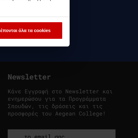
έπονται όλα τα cookies
Newsletter
Κάνε Εγγραφή στο Newsletter και
ενημερώσου για τα Προγράμματα
Σπουδών, τις δράσεις και τις
προσφορές του Aegean College!