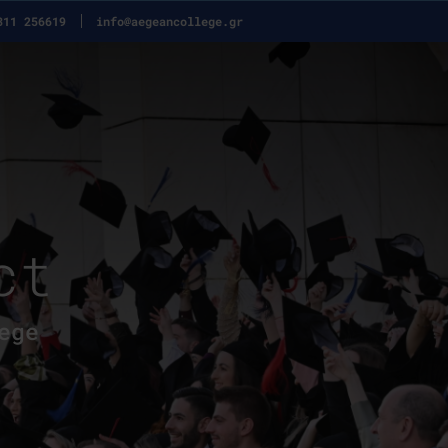
311 256619
info@aegeancollege.gr
ct
ege