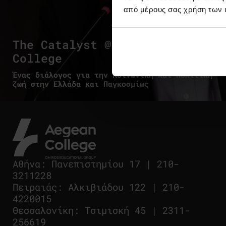
από μέρους σας χρήση των 
The Catalyst @Aegean
College
Ένας διάλογος για την Κοινωνική και Πολιτική
ζωή στην Ελλάδα και Παγκοσμίως
Αθήνα
:
Πανεπιστημίου 17
|
210-
3211228
Πειραιάς
:
Αλκιβιάδου 122
|
210-
4220015
Θεσσαλονίκη
:
Τσιμισκή 45
|
2311-
256619