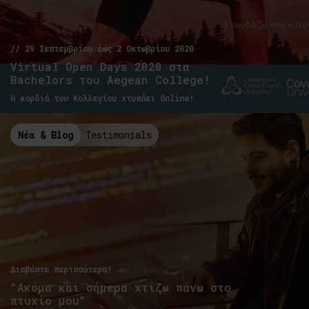
// 29 Σεπτεμβρίου έως 2 Οκτωβρίου 2020
Virtual Open Days 2020 στα
Bachelors του Aegean College!
Η καρδιά του Κολλεγίου χτυπάει Online!
Νέα & Blog
Testimonials
Διαβάστε περισσότερα!
"Ακόμα και σήμερα χτίζω πάνω στο
πτυχίο μου"