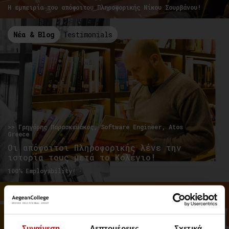
Η εμπειρία του απόφοιτου Πληροφορικής Νίκου Σουρβάνου!
Νέα & Blog
Testimonials
>> Γρηγόρης Παρασκευάκος, Software Engineer, Atos
Greece
Οι απόφοιτοι Πληροφορικής λένε την
ιστορία τους μετά το Κολέγιο!
100% Employability!
Events & Σεμινάρια
Events
Συναίνεση
Λεπτομέρειες
Σχετικά