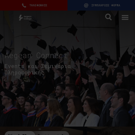
ΤΗΛΕΦΩΝΗΣΕ
ΣΥΜΠΛΗΡΩΣΕ ΦΟΡΜΑ
Aegean Connect
Events και Σεμινάρια
Πληροφορικής