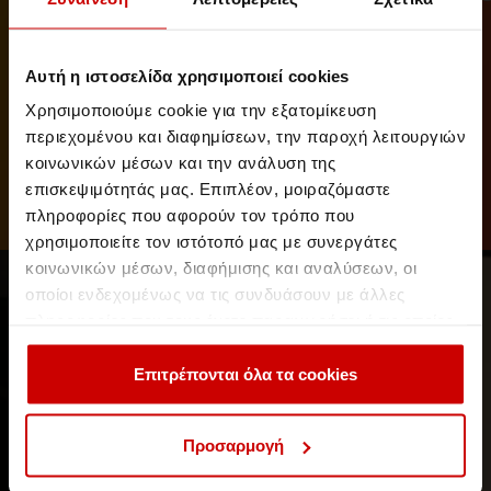
Αυτή η ιστοσελίδα χρησιμοποιεί cookies
Χρησιμοποιούμε cookie για την εξατομίκευση
περιεχομένου και διαφημίσεων, την παροχή λειτουργιών
// 17-19 Σεπτεμβρίου 2019
κοινωνικών μέσων και την ανάλυση της
Open Days 2019: το Aegean College
επισκεψιμότητάς μας. Επιπλέον, μοιραζόμαστε
έδειξε τη δύναμή του!
πληροφορίες που αφορούν τον τρόπο που
Τριήμερη γιορτή εκπαίδευσης για το Κολέγιο
χρησιμοποιείτε τον ιστότοπό μας με συνεργάτες
κοινωνικών μέσων, διαφήμισης και αναλύσεων, οι
Νέα & Blog
Events
οποίοι ενδεχομένως να τις συνδυάσουν με άλλες
πληροφορίες που τους έχετε παραχωρήσει ή τις οποίες
έχουν συλλέξει σε σχέση με την από μέρους σας χρήση
των υπηρεσιών τους.
Επιτρέπονται όλα τα cookies
Προσαρμογή