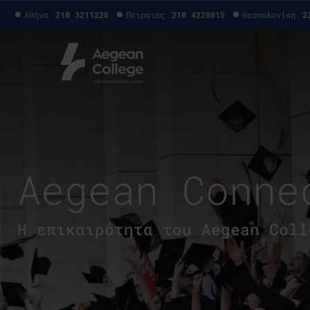
Αθήνα
210 3211228
Πειραιάς
210 4220015
Θεσσαλονίκη
2
Aegean Conne
H επικαιρότητα του Aegean Coll