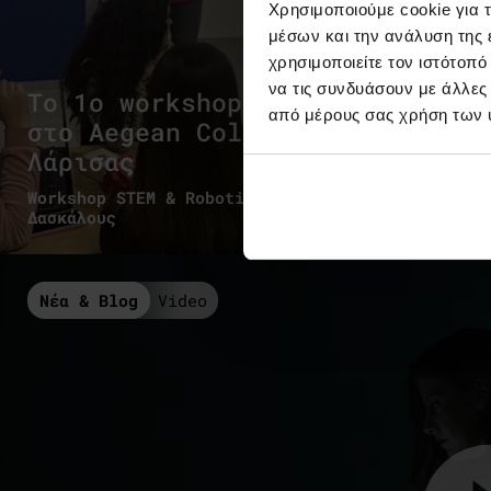
Χρησιμοποιούμε cookie για 
μέσων και την ανάλυση της
χρησιμοποιείτε τον ιστότοπ
να τις συνδυάσουν με άλλες
Το 1ο workshop Ρομποτικής
από μέρους σας χρήση των 
στο Aegean College
Λάρισας
Workshop STEM & Robotics για Νηπιαγωγούς και
Δασκάλους
Νέα & Blog
Video