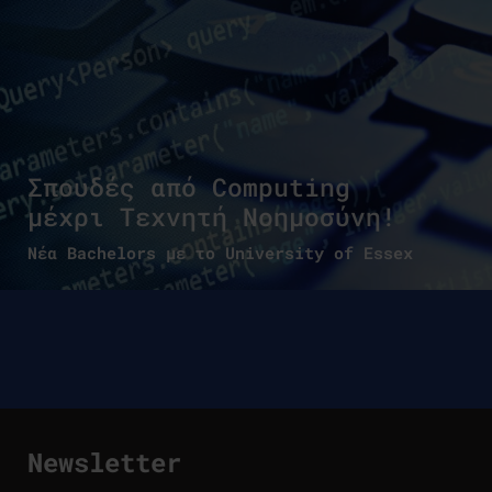
Σπουδές από Computing
μέχρι Τεχνητή Νοημοσύνη!
Νέα Bachelors με το University of Essex
Newsletter