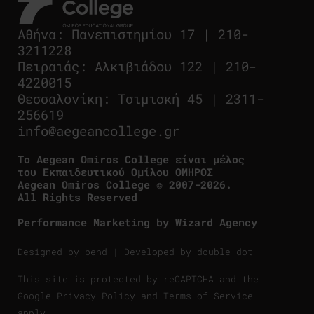
Αθήνα
:
Πανεπιστημίου 17
|
210-
3211228
Πειραιάς
:
Αλκιβιάδου 122
|
210-
4220015
Θεσσαλονίκη
:
Τσιμισκή 45
|
2311-
256619
info@aegeancollege.gr
Tο Aegean Omiros College είναι μέλος
του Εκπαιδευτικού Ομίλου ΟΜΗΡΟΣ
Aegean Omiros College © 2007-2026.
All Rights Reserved
Performance Marketing by
Wizard Agency
Designed by
bend
| Developed by
double dot
This site is protected by reCAPTCHA and the
Google
Privacy Policy
and
Terms of Service
apply.