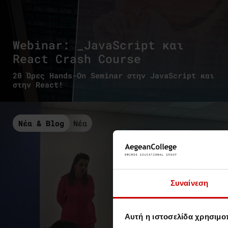
Webinar: _JavaScript και
React Crash Course
20 Ώρες Hands-On Seminar στην JavaScript και
στην React!
Νέα & Blog
Νέα
Συναίνεση
Αυτή η ιστοσελίδα χρησιμοπ