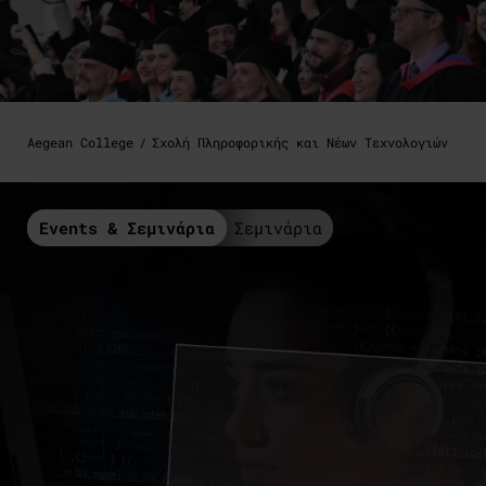
Aegean College
Σχολή Πληροφορικής και Νέων Τεχνολογιών
Events & Σεμινάρια
Σεμινάρια