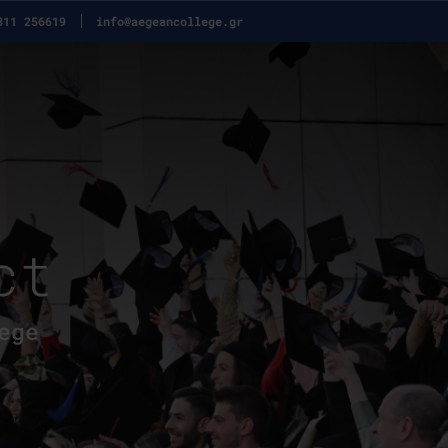
311 256619
info@aegeancollege.gr
ct
ege