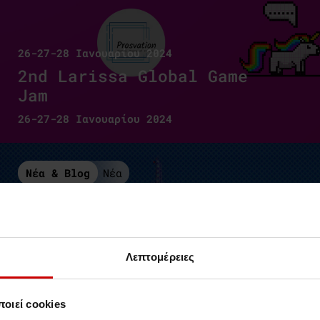
26-27-28 Ιανουαρίου 2024
2nd Larissa Global Game
Jam
26-27-28 Ιανουαρίου 2024
Νέα & Blog
Νέα
Λεπτομέρειες
οιεί cookies