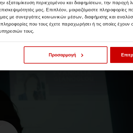
την εξατομίκευση περιεχομένου και διαφημίσεων, την παροχή 
 επισκεψιμότητάς μας. Επιπλέον, μοιραζόμαστε πληροφορίες π
ό μας με συνεργάτες κοινωνικών μέσων, διαφήμισης και αναλύσ
10-18 Σεπτεμβρίου 2022 // Θεσσαλονίκη
 πληροφορίες που τους έχετε παραχωρήσει ή τις οποίες έχουν σ
Συμμετέχουμε στην 86η
υπηρεσιών τους.
Διεθνή Έκθεση
Θεσσαλονίκης
Επισκεφθείτε μας στο Διεθνές Εκθεσιακό και
Προσαρμογή
Επιτρ
Συνεδριακό Κέντρο