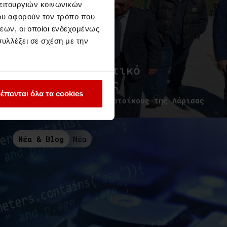
λειτουργιών κοινωνικών
ου αφορούν τον τρόπο που
εων, οι οποίοι ενδεχομένως
υλλέξει σε σχέση με την
Δωρεά στο Δημοτικό
Σχολείο Φαλάνης
έπονται όλα τα cookies
Αλληλεγγύη προς τους κατοίκους της Λάρισας
Νέα & Blog
Νέα