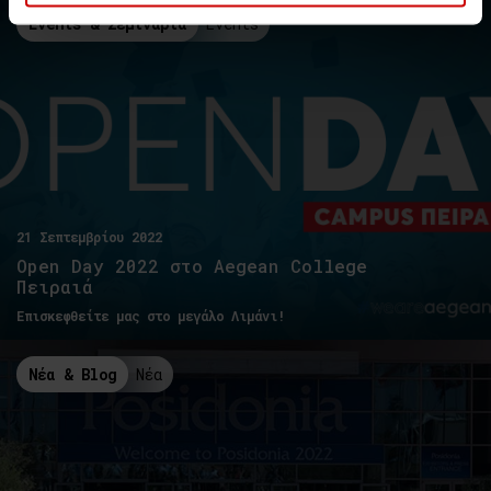
Events & Σεμινάρια
Events
21 Σεπτεμβρίου 2022
Open Day 2022 στο Aegean College
Πειραιά
Επισκεφθείτε μας στο μεγάλο Λιμάνι!
Νέα & Blog
Νέα