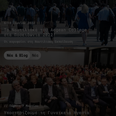
6-10 Ιουνίου 2022
Τα Ναυτιλιακά του Aegean College
στα Ποσειδώνια 2022!
Οι κορυφαίοι στη Ναυτιλιακή Εκπαίδευση
Νέα & Blog
Νέα
// Πέμπτη 7 Μαρτίου
Υποστηρίζουμε τη Γυναικεία Ηγεσία