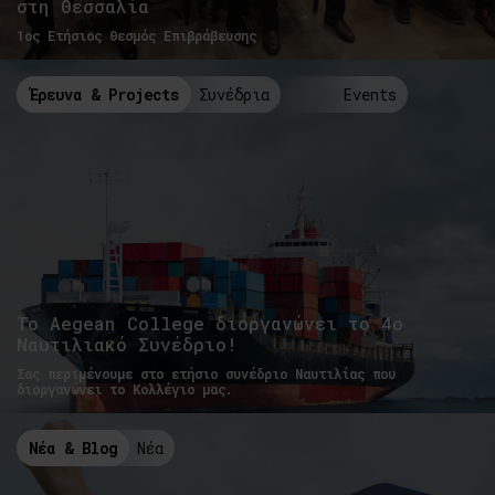
στη Θεσσαλία
1ος Ετήσιος Θεσμός Επιβράβευσης
Έρευνα & Projects
Συνέδρια
Events
Το Αegean College διοργανώνει το 4ο
Ναυτιλιακό Συνέδριο!
Σας περιμένουμε στο ετήσιο συνέδριο Ναυτιλίας που
διοργανώνει το Κολλέγιο μας.
Νέα & Blog
Νέα