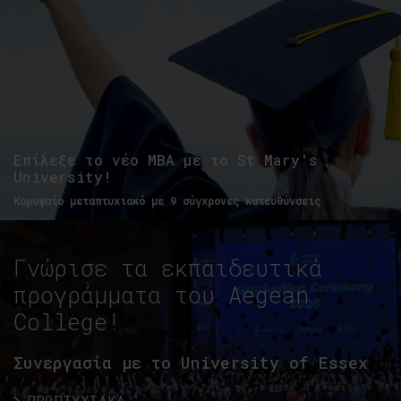
Επίλεξε το νέο MBA με το St Mary's
University!
Κορυφαίο μεταπτυχιακό με 9 σύγχρονες κατευθύνσεις
Γνώρισε τα εκπαιδευτικά
προγράμματα του Aegean
College!
Συνεργασία με το University of Essex
ΠΡΟΠΤΥΧΙΑΚΑ