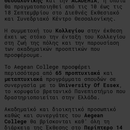
Θεσσαλονίκης
και την
ACADEMIA
,
η οποία
θα πραγματοποιηθεί από τις 10 έως τις
18 Σεπτεμβρίου στο Διεθνές Εκθεσιακό
και Συνεδριακό Κέντρο Θεσσαλονίκης.
Η συμμετοχή του
Κολλεγίου
στην έκθεση
έχει ως στόχο την ένταξη του Κολλεγίου
στη ζωή της πόλης και την παρουσίαση
των ακαδημαϊκών προοπτικών που
προσφέρουμε.
Το Aegean College προσφέρει
περισσότερα από
65
προπτυχιακά
και
μεταπτυχιακά
προγράμματα σπουδών
σε
συνεργασία με το
University Of Essex
,
το κορυφαίο βρετανικό Πανεπιστήμιο που
δραστηριοποιείται στην Ελλάδα.
Ακαδημαϊκό και διοικητικό προσωπικό
καθώς και συνεργάτες του
Aegean
College
θα βρίσκονται καθ’ όλη τη
διάρκεια της Έκθεσης στο
Π
ερίπτερο 14