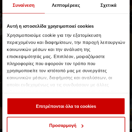
Συναίνεση
Λεπτομέρειες
Σχετικά
Webometrics 2022: το Aegean College
κορυφαίο Κολλέγιο στην Ελλάδα!
Στην πρώτη θέση μεταξύ των ελληνικών Κολλεγίων στη διεθνή
Αυτή η ιστοσελίδα χρησιμοποιεί cookies
κατάταξη
Χρησιμοποιούμε cookie για την εξατομίκευση
περιεχομένου και διαφημίσεων, την παροχή λειτουργιών
Νέα & Blog
Νέα
κοινωνικών μέσων και την ανάλυση της
επισκεψιμότητάς μας. Επιπλέον, μοιραζόμαστε
πληροφορίες που αφορούν τον τρόπο που
χρησιμοποιείτε τον ιστότοπό μας με συνεργάτες
κοινωνικών μέσων, διαφήμισης και αναλύσεων, οι
οποίοι ενδεχομένως να τις συνδυάσουν με άλλες
πληροφορίες που τους έχετε παραχωρήσει ή τις οποίες
έχουν συλλέξει σε σχέση με την από μέρους σας χρήση
BioSensors SmartLab: αλλάζουμε τα
των υπηρεσιών τους.
Επιτρέπονται όλα τα cookies
δεδομένα στην επιστημονική έρευνα
Εργαστήριο Τεχνητής Νοημοσύνης με την iMotions για τη
μελέτη της Ανθρώπινης Συμπεριφοράς
Προσαρμογή