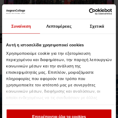
Συναίνεση
Λεπτομέρειες
Σχετικά
Αποδεχτείτε τα cookies εμπορικής προώθησης
για να δείτε
αυτό το video
Αυτή η ιστοσελίδα χρησιμοποιεί cookies
Χρησιμοποιούμε cookie για την εξατομίκευση
περιεχομένου και διαφημίσεων, την παροχή λειτουργιών
Σχετικές Δημοσιεύσεις
κοινωνικών μέσων και την ανάλυση της
επισκεψιμότητάς μας. Επιπλέον, μοιραζόμαστε
πληροφορίες που αφορούν τον τρόπο που
Νέα & Blog
Νέα
χρησιμοποιείτε τον ιστότοπό μας με συνεργάτες
κοινωνικών μέσων, διαφήμισης και αναλύσεων, οι
οποίοι ενδεχομένως να τις συνδυάσουν με άλλες
πληροφορίες που τους έχετε παραχωρήσει ή τις οποίες
έχουν συλλέξει σε σχέση με την από μέρους σας χρήση
των υπηρεσιών τους.
Επιτρέπονται όλα τα cookies