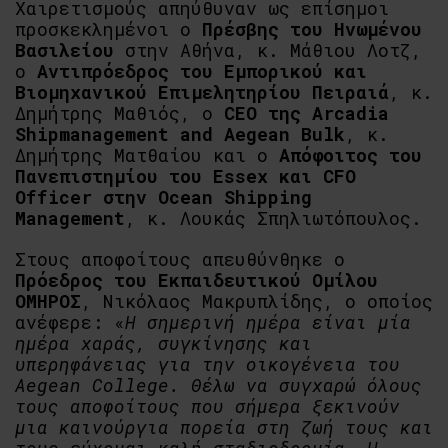
Χαιρετισμούς απηύθυναν ως επίσημοι
προσκεκλημένοι ο
Πρέσβης του Ηνωμένου
Βασιλείου
στην Αθήνα, κ. Μάθιου Λοτζ,
o
Αντιπρόεδρος του Εμπορικού και
Βιομηχανικού Επιμελητηρίου Πειραιά
, κ.
Δημήτρης Μαθιός, ο
CEO της Arcadia
Shipmanagement and Aegean Bulk
, κ.
Δημήτρης Ματθαίου και ο
Απόφοιτος του
Πανεπιστημίου του Essex και CFO
Officer στην Ocean Shipping
Management
, κ. Λουκάς Σπηλιωτόπουλος.
Στους αποφοίτους απευθύνθηκε ο
Πρόεδρος του Εκπαιδευτικού Ομίλου
ΟΜΗΡΟΣ
, Νικόλαος Μακρυπλίδης, ο οποίος
ανέφερε: «
Η σημερινή ημέρα είναι μία
ημέρα χαράς, συγκίνησης και
υπερηφάνειας για την οικογένεια του
Aegean College. Θέλω να συγχαρώ όλους
τους αποφοίτους που σήμερα ξεκινούν
μια καινούργια πορεία στη ζωή τους και