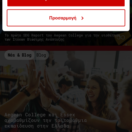
Προσαρμογή
Η Έκθεση για τους Στόχους Βιώσιμης
Ανάπτυξης 2023 του Aegean College
Το πρώτο SDG Report του Aegean College για την υιοθέτηση
των Στόχων Βιώσιμης Ανάπτυξης
Νέα & Blog
Blog
Aegean College και Essex
αναβαθμίζουν την τριτοβάθμια
εκπαίδευση στην Ελλάδα