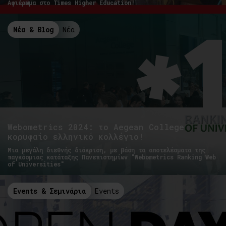
Αφιέρωμα στο Times Higher Education!
Νέα & Blog
Νέα
Webometrics 2024: το Aegean College
κορυφαίο ελληνικό κολλέγιο!
Μια μεγάλη διεθνής διάκριση, με βάση τα αποτελέσματα της
παγκόσμιας κατάταξης Πανεπιστημίων "Webometrics Ranking Web
of Universities"
Events & Σεμινάρια
Events