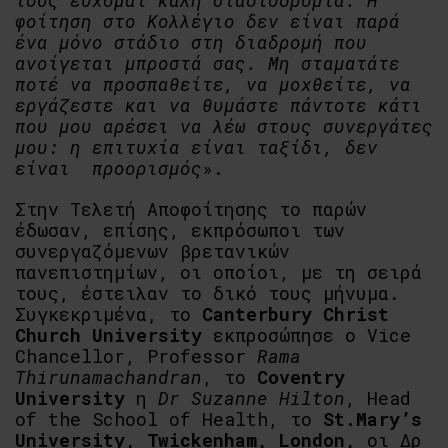
τους εύχομαι καλή σταδιοδρομία. Η
φοίτηση στο Κολλέγιο δεν είναι παρά
ένα μόνο στάδιο στη διαδρομή που
ανοίγεται μπροστά σας. Μη σταματάτε
ποτέ να προσπαθείτε, να μοχθείτε, να
εργάζεστε και να θυμάστε πάντοτε κάτι
που μου αρέσει να λέω στους συνεργάτες
μου: η επιτυχία είναι ταξίδι, δεν
είναι προορισμός
».
Στην Τελετή Αποφοίτησης το παρών
έδωσαν, επίσης, εκπρόσωποι των
συνεργαζόμενων βρετανικών
πανεπιστημίων, οι οποίοι, με τη σειρά
τους, έστειλαν το δικό τους μήνυμα.
Συγκεκριμένα, το
Canterbury Christ
Church University
εκπροσώπησε ο Vice
Chancellor, Professor
Rama
Thirunamachandran
, το
Coventry
University
η
Dr Suzanne Hilton
, Head
of the School of Health, το
St.Mary’s
University, Twickenham, London,
οι Δρ