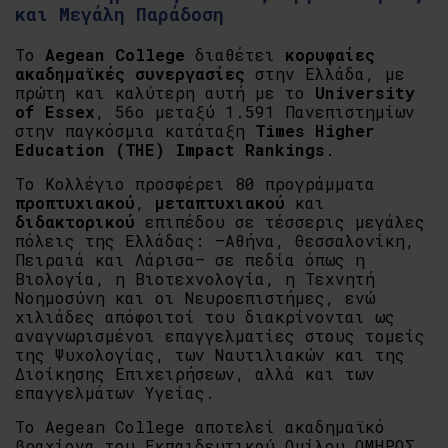
και Μεγάλη Παράδοση
Το
Aegean College
διαθέτει
κορυφαίες
ακαδημαϊκές συνεργασίες
στην Ελλάδα, με
πρώτη και καλύτερη αυτή με το
University
of Essex
, 56ο μεταξύ 1.591 Πανεπιστημίων
στην παγκόσμια κατάταξη
Times Higher
Education (THE) Impact Rankings
.
Το Κολλέγιο προσφέρει 80 προγράμματα
προπτυχιακού
,
μεταπτυχιακού
και
διδακτορικού
επιπέδου σε τέσσερις μεγάλες
πόλεις της Ελλάδας: –Αθήνα, Θεσσαλονίκη,
Πειραιά και Λάρισα– σε πεδία όπως η
Βιολογία, η Βιοτεχνολογία, η Τεχνητή
Νοημοσύνη και οι Νευροεπιστήμες, ενώ
χιλιάδες απόφοιτοί του διακρίνονται ως
αναγνωρισμένοι επαγγελματίες στους τομείς
της Ψυχολογίας, των Ναυτιλιακών και της
Διοίκησης Επιχειρήσεων, αλλά και των
επαγγελμάτων Υγείας.
To Aegean College αποτελεί ακαδημαϊκό
βραχίονα του Εκπαιδευτικού Ομίλου ΟΜΗΡΟΣ,