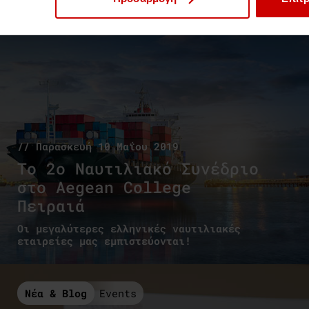
// Παρασκευή 10 Μαΐου 2019
Το 2ο Ναυτιλιακό Συνέδριο
στο Aegean College
Πειραιά
Οι μεγαλύτερες ελληνικές ναυτιλιακές
εταιρείες μας εμπιστεύονται!
Νέα & Blog
Events