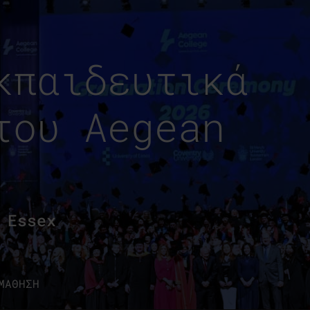
κπαιδευτικά
του Aegean
 Essex
ΜΑΘΗΣΗ