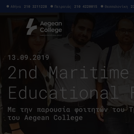
Αθήνα
210 3211228
Πειραιάς
210 4220015
Θεσσαλονίκη
2
13.09.2019
2nd Maritime
Educational 
Με την παρουσία φοιτητών του Τ
του Aegean College