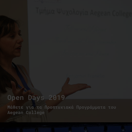
Open Days 2019
Μάθετε για τα Προπτυχιακά Προγράμματα του
Aegean College