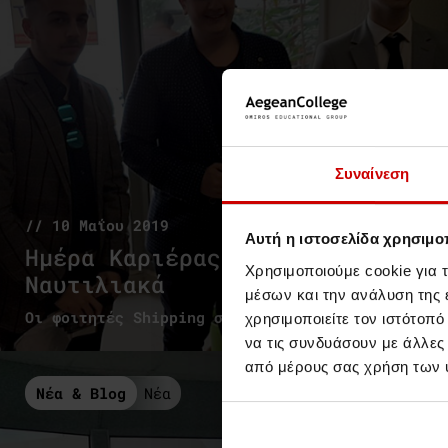
Συναίνεση
// 10 Μαΐου 2019
Αυτή η ιστοσελίδα χρησιμοπ
Ημέρα Καριέρας για τα
Χρησιμοποιούμε cookie για 
Ναυτιλιακά
μέσων και την ανάλυση της
Οι φοιτητές Shipping στην Αγορά Εργασίας
χρησιμοποιείτε τον ιστότοπ
να τις συνδυάσουν με άλλες
από μέρους σας χρήση των 
Νέα & Blog
Νέα