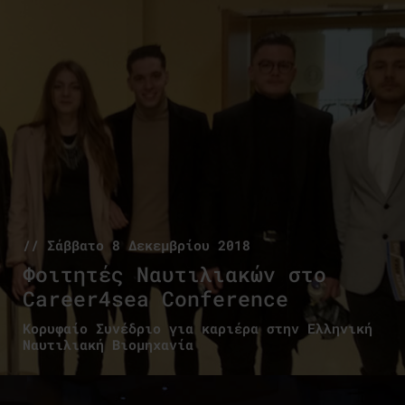
// Σάββατο 8 Δεκεμβρίου 2018
Φοιτητές Ναυτιλιακών στο
Career4sea Conference
Κορυφαίο Συνέδριο για καριέρα στην Ελληνική
Ναυτιλιακή Βιομηχανία