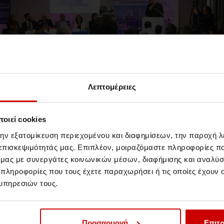
Λεπτομέρειες
//Παρασκευή 10 Μαΐου
οιεί cookies
Ολοκληρώθηκε με επιτυχία
την εξατομίκευση περιεχομένου και διαφημίσεων, την παροχή 
το 2ο Ναυτιλιακό Συνέδριο
 επισκεψιμότητάς μας. Επιπλέον, μοιραζόμαστε πληροφορίες π
Η καρδιά της Ναυτιλίας στο Aegean College!
ό μας με συνεργάτες κοινωνικών μέσων, διαφήμισης και αναλύσ
 πληροφορίες που τους έχετε παραχωρήσει ή τις οποίες έχουν σ
υπηρεσιών τους.
Events & Σεμινάρια
Events
Προσαρμογή
Επιτρ