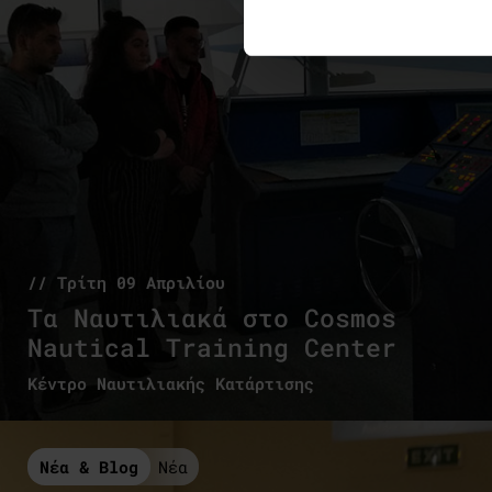
// Τρίτη 09 Απριλίου
Tα Ναυτιλιακά στο Cosmos
Nautical Training Center
Κέντρο Ναυτιλιακής Κατάρτισης
Νέα & Blog
Νέα