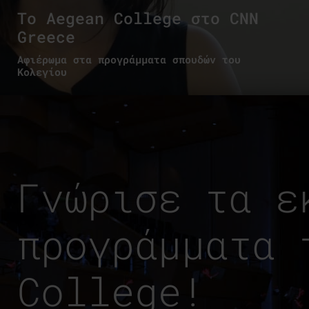
To Aegean College στο CNN
Greece
Αφιέρωμα στα προγράμματα σπουδών του
Κολεγίου
Γνώρισε τα ε
προγράμματα 
College!