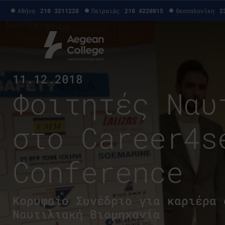
Αθήνα
210 3211228
Πειραιάς
210 4220015
Θεσσαλονίκη
2
11.12.2018
Φοιτητές Ναυ
στο Career4s
Conference
Κορυφαίο Συνέδριο για καριέρα 
Ναυτιλιακή Βιομηχανία