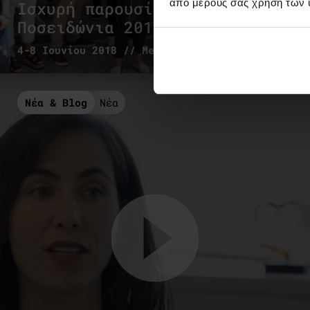
από μέρους σας χρήση των 
Ισχυρή παρουσία στα
Ποσειδώνια 2018
4-8 Ιουνίου 2018 // Metropolitan Expo
Νέα & Blog
Νέα