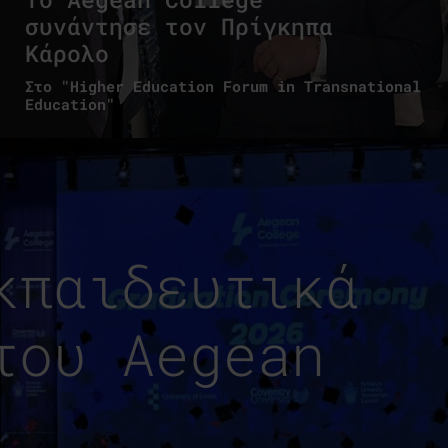
συνάντησε τον Πρίγκηπα
Κάρολο
Στο "Higher Education Forum in Transnational
Education"
κπαιδευτικά
του Aegean