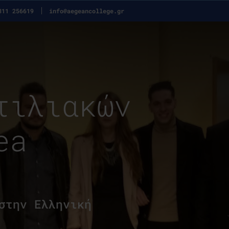
311 256619
info@aegeancollege.gr
τιλιακών
ea
στην Ελληνική