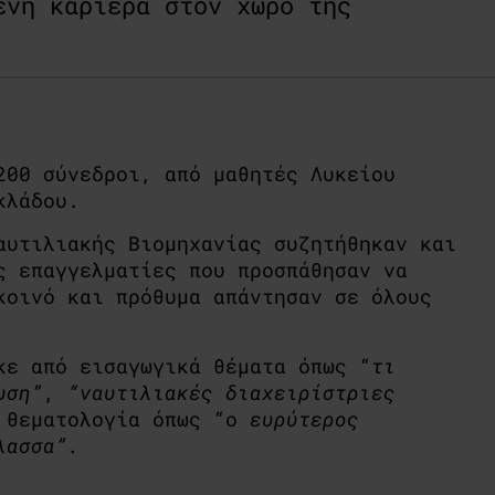
ένη καριέρα στον χώρο της
00 σύνεδροι, από μαθητές Λυκείου
κλάδου.
υτιλιακής Βιομηχανίας συζητήθηκαν και
ς επαγγελματίες που προσπάθησαν να
κοινό και πρόθυμα απάντησαν σε όλους
κε από εισαγωγικά θέματα όπως “
τι
υση”
,
“ναυτιλιακές διαχειρίστριες
 θεματολογία όπως “ο
ευρύτερος
λασσα”.