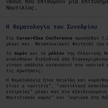
νέους που επιθυμούν μια επιτυχημ
Ναυτιλίας.
Η θεματολογία του Συνεδρίου
Στο
Career4Sea Conference
προσήλθαν 1.2
μέχρι και Μεταπτυχιακοί Φοιτητές του 
Το
παρόν
και το
μέλλον
της Ελληνικής Να
αναλύθηκαν διεξοδικά από διακεκριμένου
γίνουν απόλυτα κατανοητοί στο νεανικό 
τις ερωτήσεις.
Η θεματολογία ήταν ποικίλη και κυμάνθη
είναι η ναυτιλία”
, “
ναυτιλιακή εκπαίδε
εταιρείες”
μέχρι και πιο εξειδικευμένη
Ναυτιλιακός χώρος”
και “
καριέρα στη θά