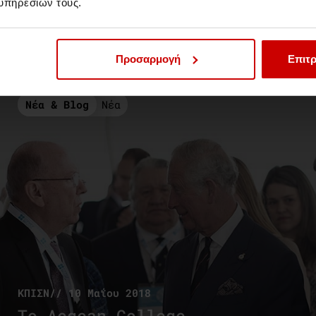
υπηρεσιών τους.
Μεταπτυχιακοί φοιτητές
στο κρουαζιερόπλοιο
Celestyal Crystal
Προσαρμογή
Επιτρ
Νέα & Blog
Νέα
ΚΠΙΣΝ// 10 Μαΐου 2018
To Aegean College