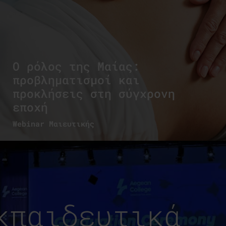
Ο ρόλος της Μαίας:
προβληματισμοί και
προκλήσεις στη σύγχρονη
εποχή
Webinar Μαιευτικής
κπαιδευτικά