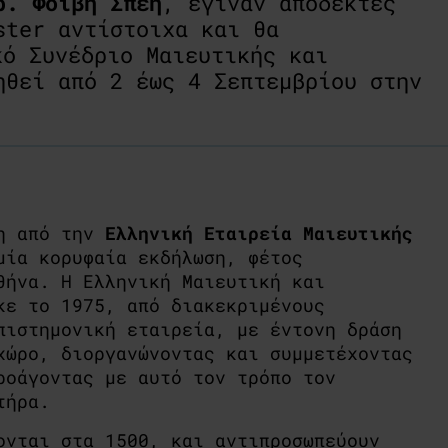
ρ. Φοίβη Σπέη
, έγιναν αποδεκτές
ster αντίστοιχα και θα
ό Συνέδριο Μαιευτικής και
ηθεί από 2 έως 4 Σεπτεμβρίου στην
τη από την
Ελληνική Εταιρεία Μαιευτικής
μία κορυφαία εκδήλωση, φέτος
θήνα. Η Ελληνική Μαιευτική και
κε το 1975, από διακεκριμένους
πιστημονική εταιρεία, με έντονη δράση
χώρο, διοργανώνοντας και συμμετέχοντας
ροάγοντας με αυτό τον τρόπο τον
τήρα.
ονται στα 1500, και αντιπροσωπεύουν