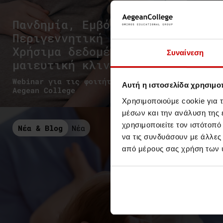
Πανδημία, Εμβόλια και
Περιγεννητική περίοδος -
Χρήσιμα δεδομένα στη
Συναίνεση
μαιευτική κλινική πράξη
Webinar για τις φοιτήτριες Μαιευτικής του
Αυτή η ιστοσελίδα χρησιμοπ
Aegean College
Χρησιμοποιούμε cookie για 
μέσων και την ανάλυση της
χρησιμοποιείτε τον ιστότοπ
Νέα & Blog
Νέα
να τις συνδυάσουν με άλλες
από μέρους σας χρήση των 