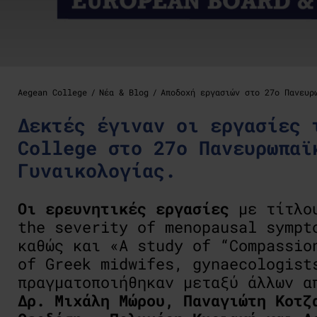
Aegean College
Νέα & Blog
Αποδοχή εργασιών στο 27ο Πανευρ
Δεκτές έγιναν οι εργασίες 
College στο 27ο Πανευρωπαϊ
Γυναικολογίας.
Οι ερευνητικές εργασίες
με τίτλο
the severity of menopausal sympt
καθώς και «A study of “Compassio
of Greek midwifes, gynaecologist
πραγματοποιήθηκαν μεταξύ άλλων α
Δρ. Μιχάλη Μώρου, Παναγιώτη Κοτζ