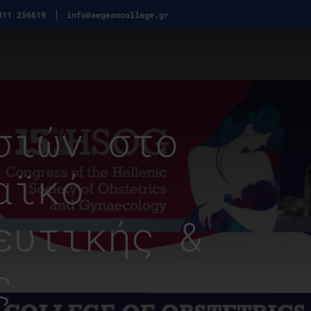
311 256619
info@aegeancollege.gr
σιών στο
αϊκό
ευτικής &
ς