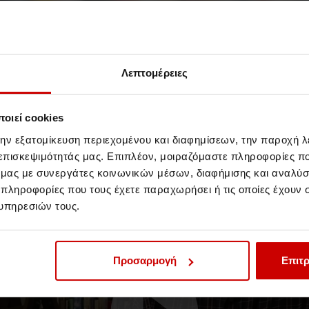
Περιγεννητική: Δημοσίευση
Λεπτομέρειες
φοιτήτριας σε
επιστημονικό περιοδικό
οιεί cookies
Έρευνα, εργασία και αναγνώριση
την εξατομίκευση περιεχομένου και διαφημίσεων, την παροχή 
 επισκεψιμότητάς μας. Επιπλέον, μοιραζόμαστε πληροφορίες π
ό μας με συνεργάτες κοινωνικών μέσων, διαφήμισης και αναλύσ
Νέα & Blog
Video
 πληροφορίες που τους έχετε παραχωρήσει ή τις οποίες έχουν σ
υπηρεσιών τους.
Προσαρμογή
Επιτρ