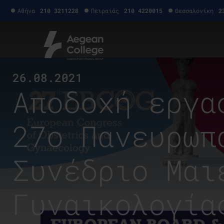
Αθήνα
210 3211228
Πειραιάς
210 4220015
Θεσσαλονίκη
2
26.08.2021
Αποδοχή εργα
27ο Πανευρωπ
Συνέδριο Μαι
Γυναικολογία