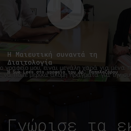
Η Μαιευτική συναντά τη
Διαιτολογία
Η Sue Lees στο γραφείο του Δρ. Παπαλαζάρου
Γνώρισε τα ε