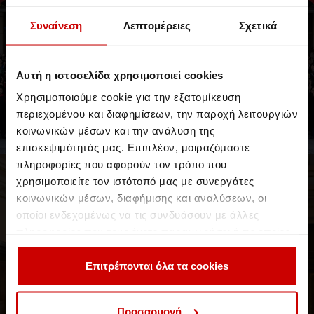
Συναίνεση
Λεπτομέρειες
Σχετικά
Αυτή η ιστοσελίδα χρησιμοποιεί cookies
Χρησιμοποιούμε cookie για την εξατομίκευση
Λαμπρή Τελετή Αποφοίτησης 2024 στο
περιεχομένου και διαφημίσεων, την παροχή λειτουργιών
Μέγαρο Μουσικής Αθηνών
κοινωνικών μέσων και την ανάλυση της
Μια ξεχωριστή στιγμή για εκατοντάδες αποφοίτους!
επισκεψιμότητάς μας. Επιπλέον, μοιραζόμαστε
πληροφορίες που αφορούν τον τρόπο που
Νέα & Blog
Νέα
χρησιμοποιείτε τον ιστότοπό μας με συνεργάτες
κοινωνικών μέσων, διαφήμισης και αναλύσεων, οι
οποίοι ενδεχομένως να τις συνδυάσουν με άλλες
πληροφορίες που τους έχετε παραχωρήσει ή τις οποίες
έχουν συλλέξει σε σχέση με την από μέρους σας χρήση
των υπηρεσιών τους.
Επιτρέπονται όλα τα cookies
Προσαρμογή