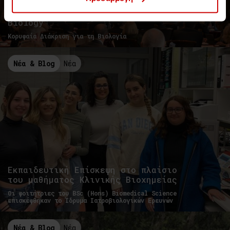
Το Aegean College στην τελετή
απονομής του Royal Society of
Biology
Κορυφαία Διάκριση για τη Βιολογία
Νέα & Blog
Νέα
Εκπαιδευτική Επίσκεψη στο πλαίσιο
του μαθήματος Κλινικής Βιοχημείας
Οι φοιτήτριες του ΒSc (Hons) Biomedical Science
επισκέφθηκαν το Ίδρυμα Ιατροβιολογικών Ερευνών
Νέα & Blog
Νέα