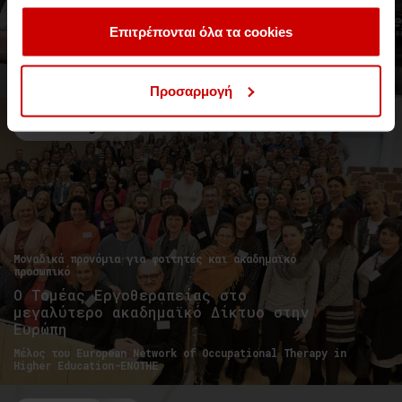
έχουν συλλέξει σε σχέση με την από μέρους σας χρήση
των υπηρεσιών τους.
Επιτρέπονται όλα τα cookies
Dr Catherine Meehan
Head of Childhood & Education, CCCU, PhD
Προσαρμογή
Νέα & Blog
Νέα
Μοναδικά προνόμια για φοιτητές και ακαδημαϊκό
προσωπικό
Ο Τομέας Εργοθεραπείας στο
μεγαλύτερο ακαδημαϊκό Δίκτυο στην
Ευρώπη
Μέλος του European Network of Occupational Therapy in
Higher Education-ENOTHE