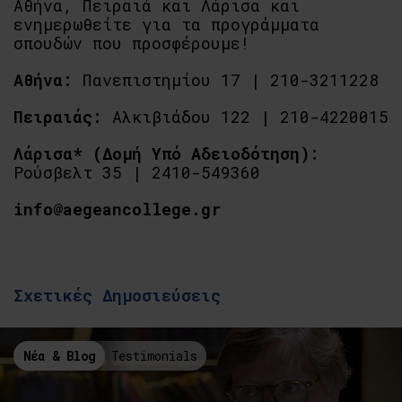
Αθήνα, Πειραιά και Λάρισα και
ενημερωθείτε για τα προγράμματα
σπουδών που προσφέρουμε!
Αθήνα:
Πανεπιστημίου 17 | 210-3211228
Πειραιάς:
Αλκιβιάδου 122 | 210-4220015
Λάρισα* (Δομή Υπό Αδειοδότηση):
Ρούσβελτ 35 | 2410-549360
info@aegeancollege.gr
Σχετικές Δημοσιεύσεις
Νέα & Blog
Testimonials