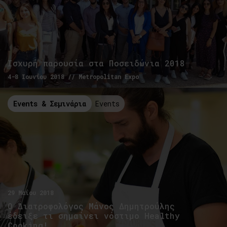
Ισχυρή παρουσία στα Ποσειδώνια 2018
4-8 Ιουνίου 2018 // Metropolitan Expo
Events & Σεμινάρια
Events
29 Μαΐου 2018
Ο Διατροφολόγος Μάνος Δημητρούλης
έδειξε τι σημαίνει νόστιμο Healthy
Cooking!