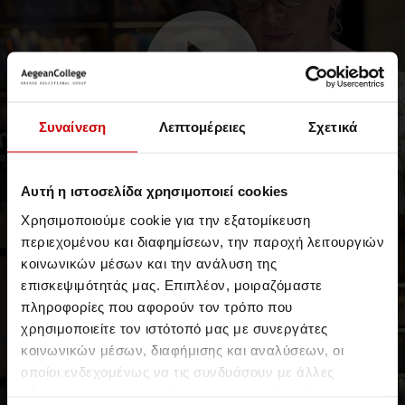
Συναίνεση
Λεπτομέρειες
Σχετικά
Dr Joanne Opie
Αυτή η ιστοσελίδα χρησιμοποιεί cookies
PhD, Physiotherapy Dpt, Coventry University
Χρησιμοποιούμε cookie για την εξατομίκευση
περιεχομένου και διαφημίσεων, την παροχή λειτουργιών
Νέα & Blog
Testimonials
κοινωνικών μέσων και την ανάλυση της
επισκεψιμότητάς μας. Επιπλέον, μοιραζόμαστε
πληροφορίες που αφορούν τον τρόπο που
χρησιμοποιείτε τον ιστότοπό μας με συνεργάτες
κοινωνικών μέσων, διαφήμισης και αναλύσεων, οι
οποίοι ενδεχομένως να τις συνδυάσουν με άλλες
πληροφορίες που τους έχετε παραχωρήσει ή τις οποίες