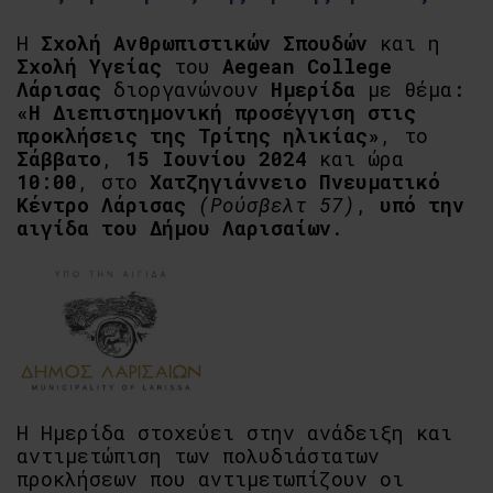
Η
Σχολή
Ανθρωπιστικών Σπουδώ
ν
και η
Σχολή Υγείας
του
Aegean
College
Λάρισας
διοργανώνουν
Ημερίδα
με
θέμα
:
«
Η
Διεπιστημονική προσέγγιση στις
προκλήσεις της Τρίτης ηλικίας
»
, τ
ο
Σάββατο
,
1
5
Ιουν
ίου 2024
και ώρα
1
0
:
00
,
στ
ο
Χατζηγιάννειο
Πνευματικό
Κέντρο Λάρισας
(
Ρούσβελτ 57
)
,
υπό την
αιγίδα του
Δήμου Λαρισαίων
.
Η Ημερίδα στοχεύει στην ανάδειξη και
αντιμετώπιση των πολυδιάστατων
προκλήσεων που αντιμετωπίζουν οι