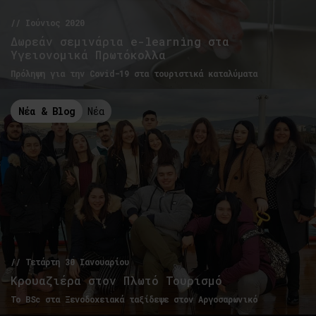
// Ιούνιος 2020
Δωρεάν σεμινάρια e-learning στα
Υγειονομικά Πρωτόκολλα
Πρόληψη για την Covid-19 στα τουριστικά καταλύματα
Νέα & Blog
Νέα
// Τετάρτη 30 Ιανουαρίου
Κρουαζιέρα στον Πλωτό Τουρισμό
Το BSc στα Ξενοδοχειακά ταξίδεψε στον Αργοσαρωνικό