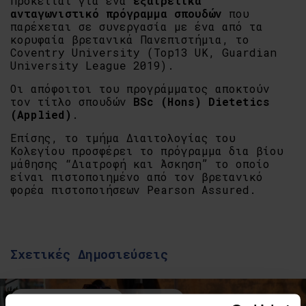
Πρόκειται για ένα
εξαιρετικά
ανταγωνιστικό πρόγραμμα σπουδών
που
παρέχεται σε συνεργασία με ένα από τα
κορυφαία βρετανικά Πανεπιστήμια, το
Coventry University (Τop13 UK, Guardian
University League 2019).
Οι απόφοιτοι του προγράμματος αποκτούν
τον τίτλο σπουδών
BSc (Hons) Dietetics
(Applied)
.
Επίσης, το τμήμα Διαιτολογίας του
Κολεγίου προσφέρει το πρόγραμμα δια βίου
μάθησης “Διατροφή και Άσκηση” το οποίο
είναι πιστοποιημένο από τον βρετανικό
φορέα πιστοποιήσεων Pearson Assured.
Σχετικές Δημοσιεύσεις
Events & Σεμινάρια
Σεμινάρια