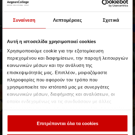
Συναίνεση
Λεπτομέρειες
Σχετικά
Αυτή η ιστοσελίδα χρησιμοποιεί cookies
Χρησιμοποιούμε cookie για την εξατομίκευση
//10 Νοεμβρίου 2018
περιεχομένου και διαφημίσεων, την παροχή λειτουργιών
Το Healthy Cooking Seminar με τον
κοινωνικών μέσων και την ανάλυση της
Μάνο Δημητρούλη επιστρέφει!
επισκεψιμότητάς μας. Επιπλέον, μοιραζόμαστε
Παρασκευαστήριο Διαιτολογικών Συνταγών
πληροφορίες που αφορούν τον τρόπο που
χρησιμοποιείτε τον ιστότοπό μας με συνεργάτες
Νέα & Blog
Blog
κοινωνικών μέσων, διαφήμισης και αναλύσεων, οι
οποίοι ενδεχομένως να τις συνδυάσουν με άλλες
πληροφορίες που τους έχετε παραχωρήσει ή τις οποίες
έχουν συλλέξει σε σχέση με την από μέρους σας χρήση
των υπηρεσιών τους.
Επιτρέπονται όλα τα cookies