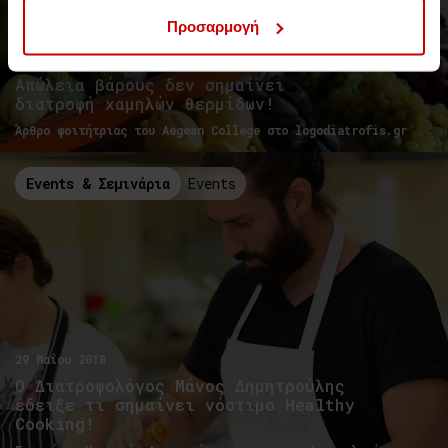
Προσαρμογή
Της Γεωργίας Μαρίας Χριστοπούλου
Απώλεια βάρους δεν σημαίνει
διατροφή χαμηλών θερμίδων!
Άρθρο φοιτήτριας του Aegean College στο logodiatrofis.gr
Events & Σεμινάρια
Events
29 Μαΐου 2018
Ο Διατροφολόγος Μάνος Δημητρούλης
έδειξε τι σημαίνει νόστιμο Healthy
Cooking!