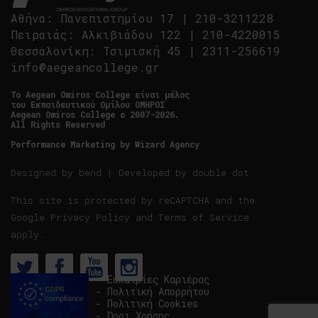
Αθήνα
:
Πανεπιστημίου 17
|
210-3211228
Πειραιάς
:
Αλκιβιάδου 122
|
210-4220015
Θεσσαλονίκη
:
Τσιμισκή 45
|
2311-256619
info@aegeancollege.gr
Tο Aegean Omiros College είναι μέλος
του Εκπαιδευτικού Ομίλου ΟΜΗΡΟΣ
Aegean Omiros College © 2007-2026.
All Rights Reserved
Performance Marketing by
Wizard Agency
Designed by
bend
| Developed by
double dot
This site is protected by reCAPTCHA and the
Google
Privacy Policy
and
Terms of Service
apply.
- Ευκαιρίες Καριέρας
- Πολιτική Απορρήτου
- Πολιτική Cookies
- Όροι Χρήσης