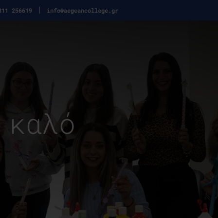
311 256619
info@aegeancollege.gr
 καλό