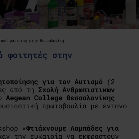
 από φοιτητές στην Θεσσαλονίκη
ό φοιτητές στην
ητοποίησης
για
τον
Αυτισμό
(2
ιες από τη
Σχολή
Ανθρωπιστικών
υ
Aegean
College
Θεσσαλονίκης
ουσιαστική πρωτοβουλία με έντονο
kshop «
Φτιάχνουμε Λαμπάδες για
χαν την ευκαιρία να εκφραστούν