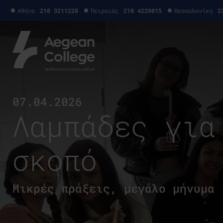
Αθήνα
210 3211228
Πειραιάς
210 4220015
Θεσσαλονίκη
2
07.04.2026
Λαμπάδες για
σκοπό
Μικρές πράξεις, μεγάλο μήνυμα