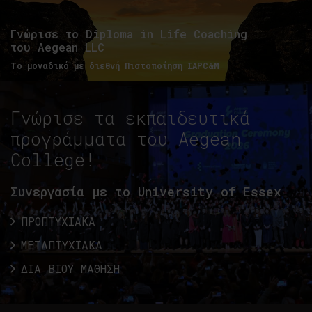
Γνώρισε το Diploma in Life Coaching
του Aegean LLC
Το μοναδικό με διεθνή Πιστοποίηση IAPC&M
Γνώρισε τα εκπαιδευτικά
προγράμματα του Aegean
College!
Συνεργασία με το University of Essex
ΠΡΟΠΤΥΧΙΑΚΑ
ΜΕΤΑΠΤΥΧΙΑΚΑ
ΔΙΑ ΒΙΟΥ ΜΑΘΗΣΗ