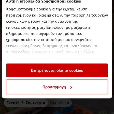
Αυθεντικότητα - Βήματα Αυτοβελτίωσης
Αυτή η ιστοσελίδα χρησιμοποιεί cookies
γράφει ο Νάσος Φωτόπουλος, Life Coach
Χρησιμοποιούμε cookie για την εξατομίκευση
περιεχομένου και διαφημίσεων, την παροχή λειτουργιών
Νέα & Blog
Blog
κοινωνικών μέσων και την ανάλυση της
επισκεψιμότητάς μας. Επιπλέον, μοιραζόμαστε
πληροφορίες που αφορούν τον τρόπο που
χρησιμοποιείτε τον ιστότοπό μας με συνεργάτες
κοινωνικών μέσων, διαφήμισης και αναλύσεων, οι
οποίοι ενδεχομένως να τις συνδυάσουν με άλλες
πληροφορίες που τους έχετε παραχωρήσει ή τις οποίες
έχουν συλλέξει σε σχέση με την από μέρους σας χρήση
των υπηρεσιών τους.
Επιτρέπονται όλα τα cookies
Αυτοπραγμάτωση & Έμπνευση
Προσαρμογή
Tips Αυτοβελτίωσης
Events & Σεμινάρια
Σεμινάρια