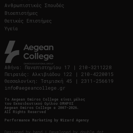
Ανθρωπιστικές Σπουδές
Βιοεπιστήμες
Θετικές Επιστήμες
Υγεία
Αθήνα
:
Πανεπιστημίου 17
|
210-3211228
Πειραιάς
:
Αλκιβιάδου 122
|
210-4220015
Θεσσαλονίκη
:
Τσιμισκή 45
|
2311-256619
info@aegeancollege.gr
Tο Aegean Omiros College είναι μέλος
του Εκπαιδευτικού Ομίλου ΟΜΗΡΟΣ
Aegean Omiros College © 2007-2026.
All Rights Reserved
Performance Marketing by
Wizard Agency
Designed by
bend
| Developed by
double dot