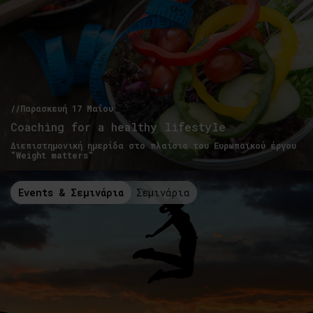
//Παρασκευή 17 Μαΐου
Coaching for a healthy lifestyle
Διεπιστημονική ημερίδα στο πλαίσιο του Ευρωπαϊκού έργου
"Weight matters"
Events & Σεμινάρια
Σεμινάρια