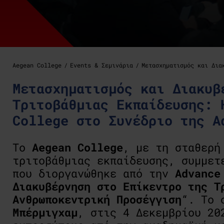
Aegean College
Events & Σεμινάρια
Μετασχηματισμός και Δια
Μετασχηματισμός και Διακυβ
Τριτοβάθμιας Εκπαίδευσης: 
College στο Συνέδριο της A
Το
Aegean
College
, με τη σταθερή
τριτοβάθμιας εκπαίδευσης, συμμετ
που διοργανώθηκε από την
Advance
Διακυβέρνηση στο Επίκεντρο της Τ
Ανθρωποκεντρική Προσέγγιση
“. Το 
Μπέρμιγχαμ
, στις
4 Δεκεμβρίου
20