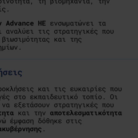
οινότητα, τη βιομηχανία, την
ίς.
ν Advance HE
ενσωματώνει τα
ι αναλύει τις στρατηγικές που
 βιωσιμότητας και της
ημίων.
ήσεις
ροκλήσεις και τις ευκαιρίες που
γές στο εκπαιδευτικό τοπίο. Οι
 να εξετάσουν στρατηγικές που
τητα
και την
αποτελεσματικότητα
νώ έμφαση δόθηκε στις
ακυβέρνησης
.