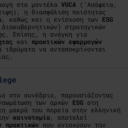
ρμογή στα μοντέλα
VUCA
(‘Ασάφεια,
ειψη), η διασφάλιση ποιότητας
s
, καθώς και η ενίσχυση των
ESG
 Διακυβερνητικών) στρατηγικών
ης. Επίσης, η ανάγκη για
ητας
και
πρακτικών
εφαρμογών
ά ιδρύματα να ανταποκρίνονται
ίας.
lege
ο στο συνέδριο, παρουσιάζοντας
ενσωμάτωση των αρχών
ESG
στη
τη μακρά του πορεία στην ελληνική
στην
καινοτομία
, αποτελεί
ν πρακτικών
που ενισχύουν την