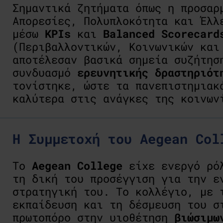
Σημαντικά ζητήματα όπως η προσα
Απορεσίες
, Πολυπλοκότητα και Έλλ
μέσω
KPIs
και
Balanced
Scorecard
(Περιβαλλοντικών, Κοινωνικών και
αποτέλεσαν βασικά σημεία συζήτησ
συνδυασμό
ερευνητικής
δραστηριότ
τονίστηκε, ώστε τα πανεπιστημιακ
καλύτερα στις ανάγκες της κοινων
Η Συμμετοχή του Aegean Col
Το
Aegean College
είχε ενεργό ρόλ
τη δική του προσέγγιση για την 
στρατηγική του. Το κολλέγιο, με 
εκπαίδευση και τη δέσμευση του 
πρωτοπόρο στην υιοθέτηση
βιώσιμω