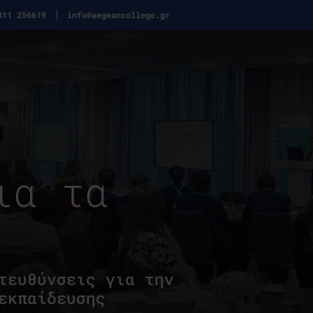
311 256619
info@aegeancollege.gr
ια τα
τευθύνσεις για την
εκπαίδευσης