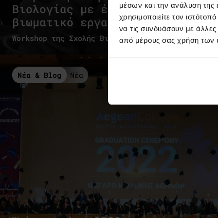
μέσων και την ανάλυση της
Βιολογίας με ένα μοναδικό
χρησιμοποιείτε τον ιστότοπ
βιωματικό εργαστήριο!
να τις συνδυάσουν με άλλες
Workshop της Σχολής Βιοεπιστημών
από μέρους σας χρήση των 
Νέα & Blog
Νέα