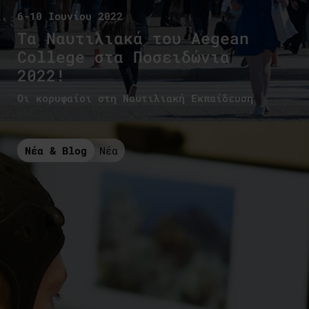
6-10 Ιουνίου 2022
Τα Ναυτιλιακά του Aegean
College στα Ποσειδώνια
2022!
Οι κορυφαίοι στη Ναυτιλιακή Εκπαίδευση
Νέα & Blog
Νέα