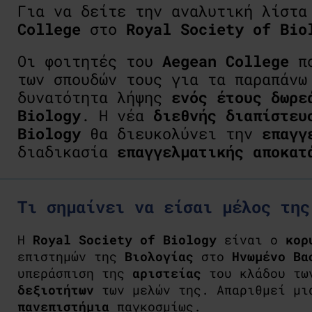
Για να δείτε την αναλυτική λίστ
College
στο
Royal Society of Bio
Οι φοιτητές του
Aegean College
πο
των σπουδών τους για τα παραπάν
δυνατότητα λήψης
ενός έτους δωρε
Biology
. Η νέα
διεθνής διαπίστευ
Biology
θα διευκολύνει την
επαγγ
διαδικασία
επαγγελματικής αποκατ
Τι σημαίνει να είσαι μέλος της
Η
Royal Society of Biology
είναι ο
κορ
επιστημών της
Βιολογίας
στο
Ηνωμένο Β
υπεράσπιση της
αριστείας
του κλάδου τ
δεξιοτήτων
των μελών της. Απαριθμεί μ
πανεπιστήμια
παγκοσμίως.