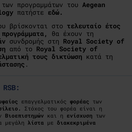
α των προγραμμάτων του
Aegean
logy
πατήστε
εδώ.
υ βρίσκονται στο
τελευταίο έτος
ω
προγράμματα,
θα έχουν τη
άν
συνδρομής στη
Royal Society of
ση
από το
Royal Society of
ελματική τους δικτύωση
κατά τη
άστασης
.
 RSB:
υφαίος
επαγγελματικός
φορέας
των
ασίλειο.
Στόχος του φορέα είναι η
ων
Βιοεπιστημών
και η
ενίσχυση
των
ια μεγάλη
λίστα
με
διακεκριμένα