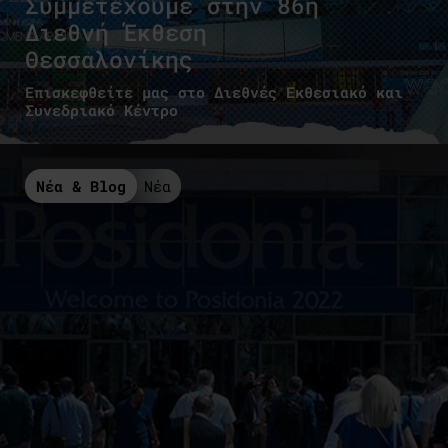
Συμμετέχουμε στην 86η
Διεθνή Έκθεση
Θεσσαλονίκης
Επισκεφθείτε μας στο Διεθνές Εκθεσιακό και
Συνεδριακό Κέντρο
Νέα & Blog
Νέα