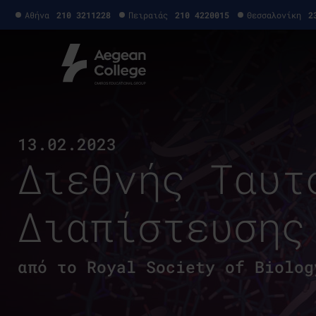
Αθήνα
210 3211228
Πειραιάς
210 4220015
Θεσσαλονίκη
2
13.02.2023
Διεθνής Ταυτ
Διαπίστευσης
από το Royal Society of Biolog