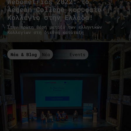
Webometrics 2022: το
Aegean College κορυφαίο
Κολλέγιο στην Ελλάδα!
Στην πρώτη θέση μεταξύ των ελληνικών
Κολλεγίων στη διεθνή κατάταξη
Νέα & Blog
Νέα
Events