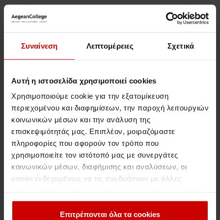
ΔΕΙΤΕ ΤΙΣ ΕΙΚΟΝΕΣ
Συναίνεση
Λεπτομέρειες
Σχετικά
Αυτή η ιστοσελίδα χρησιμοποιεί cookies
Χρησιμοποιούμε cookie για την εξατομίκευση
περιεχομένου και διαφημίσεων, την παροχή λειτουργιών
κοινωνικών μέσων και την ανάλυση της
επισκεψιμότητάς μας. Επιπλέον, μοιραζόμαστε
πληροφορίες που αφορούν τον τρόπο που
χρησιμοποιείτε τον ιστότοπό μας με συνεργάτες
κοινωνικών μέσων, διαφήμισης και αναλύσεων, οι
οποίοι ενδεχομένως να τις συνδυάσουν με άλλες
πληροφορίες που τους έχετε παραχωρήσει ή τις οποίες
έχουν συλλέξει σε σχέση με την από μέρους σας χρήση
Σχετικές Δημοσιεύσεις
των υπηρεσιών τους.
Επιτρέπονται όλα τα cookies