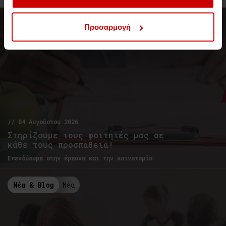
Νέα & Blog
Νέα
Προσαρμογή
// 04 Αυγούστου 2026
Στηρίζουμε τους φοιτητές μας σε
κάθε τους προσπάθεια!
Επενδύουμε στην έρευνα και την καινοτομία
Νέα & Blog
Νέα