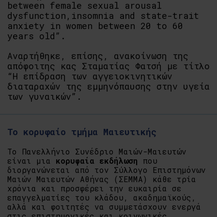
between female sexual arousal
dysfunction,insomnia and state-trait
anxiety in women between 20 to 60
years old”.
Αναρτήθηκε, επίσης, ανακοίνωση της
απόφοιτης κας Σταματίας Φατσή με τίτλο
“Η επίδραση των αγγειοκινητικών
διαταραχών της εμμηνόπαυσης στην υγεία
των γυναικών”.
Το κορυφαίο τμήμα Μαιευτικής
Το Πανελλήνιο Συνέδριο Μαιών-Μαιευτών
είναι μια
κορυφαία εκδήλωση
που
διοργανώνεται από τον Σύλλογο Επιστημόνων
Μαιών Μαιευτών Αθήνας (ΣΕΜΜΑ) κάθε τρία
χρόνια και προσφέρει την ευκαιρία σε
επαγγελματίες του κλάδου, ακαδημαϊκούς,
αλλά και φοιτητές να συμμετάσχουν ενεργά
στις επιστημονικές και κοινωνικές