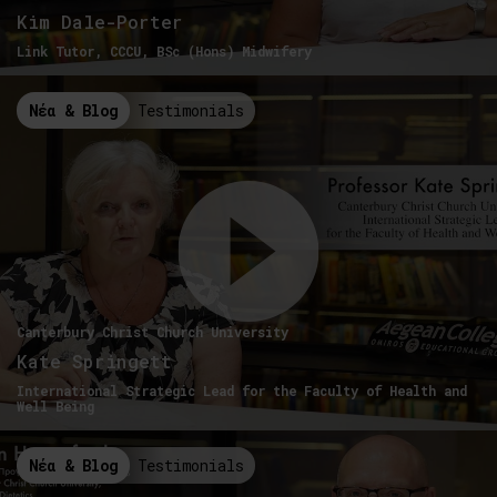
Kim Dale-Porter
Link Tutor, CCCU, BSc (Hons) Midwifery
Νέα & Blog
Testimonials
Canterbury Christ Church University
Kate Springett
International Strategic Lead for the Faculty of Health and
Well Being
Νέα & Blog
Testimonials