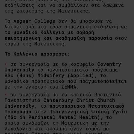
εκδηλώσεις και να συμβάλλουν στα δρώμενα
της επιστήμης της Μαιευτικής.
Το Aegean College δεν θα μπορούσε να
λείπει από μια τόσο σημαντική εκδήλωση ως
το μοναδικό Κολλέγιο με σοβαρή
επιστημονική και ακαδημαϊκή παρουσία
στον
τομέα της Μαιευτικής.
Το Κολλέγιο προσφέρει:
σε συνεργασία με το κορυφαίο
Coventry
University
το πανεπιστημιακό πρόγραμμα
BSc (Hons) Midwifery (Applied)
,
το
μοναδικό προπτυχιακό που πραγματοποιείται
με την έγκριση του ΣΕΜΜΑ.
σε συνεργασία με το κρατικό βρετανικό
Πανεπιστήμιο
Canterbury Christ Church
University
, το
πρωτοποριακό Μεταπτυχιακό
Πρόγραμμα
στην
Περιγεννητική Ψυχική Υγεία
(MSc in Perinatal Mental Health)
,
το
οποίο συνδυάζει τη Μαιευτική με την
Ψυχολογία και ακουμπά έναν τομέα με