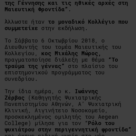
της Γέννησης και τις ηθικές αρχές στη
Μαιευτική Φροντίδα”.
Άλλωστε ήταν
το μοναδικό Κολλέγιο που
συμμετείχε
στην εκδήλωση.
Το Σάββατο 6 Οκτωβρίου 2018, ο
Διευθυντής του τομέα Μαιευτικής του
Κολλεγίου,
κος Μιχάλης Μώρος,
πραγματοποίησε διάλεξη με θέμα
“Το
τραύμα της γέννας”
στο πλαίσιο του
επιστημονικού προγράμματος του
συνεδρίου.
Την ίδια ημέρα, ο κ.
Ιωάννης
Ζέρβας
(Καθηγητής Ψυχιατρικής
Πανεπιστημίου Αθηνών, Α’ Ψυχιατρική
Κλινική, Αιγινήτειο Νοσοκομείο,
προσκεκλημένος ομιλητής του Aegean
College) μίλησε για τον “
Ρόλο του
ψυχιάτρου στην περιγεννητική φροντίδα”
και έκανε ειδική μνεία στο νέο