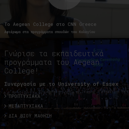
To Aegean College στο CNN Greece
Αφιέρωμα στα προγράμματα σπουδών του Κολεγίου
Γνώρισε τα εκπαιδευτικά
προγράμματα του Aegean
College!
Συνεργασία με το University of Essex
ΠΡΟΠΤΥΧΙΑΚΑ
ΜΕΤΑΠΤΥΧΙΑΚΑ
ΔΙΑ ΒΙΟΥ ΜΑΘΗΣΗ