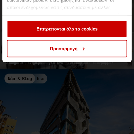
οποίοι ενδεχομένως να τις συνδυάσουν με άλλες
πληροφορίες που τους έχετε παραχωρήσει ή τις οποίες
έχουν συλλέξει σε σχέση με την από μέρους σας χρήση
των υπηρεσιών τους.
Επιτρέπονται όλα τα cookies
// Παρασκευή 1 Φεβρουαρίου 2019
Ημερίδα για τον Σύμβουλο
Σταδιοδρομίας/ Επαγγελματικού
Προσαρμογή
Προσανατολισμού
Ακαδημαϊκή Ενημέρωση για ένα πρωτοποριακό πρόγραμμα!
Νέα & Blog
Νέα