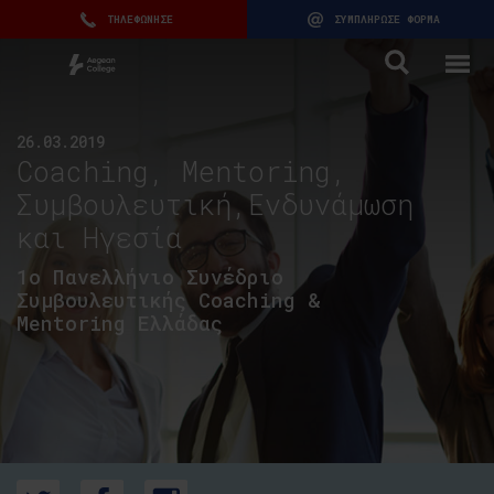
ΤΗΛΕΦΩΝΗΣΕ
ΣΥΜΠΛΗΡΩΣΕ ΦΟΡΜΑ
26.03.2019
Coaching, Mentoring,
Συμβουλευτική,Ενδυνάμωση
και Ηγεσία
1o Πανελλήνιο Συνέδριο
Συμβουλευτικής Coaching &
Mentoring Ελλάδας