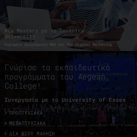
Νέα Masters με το Coventry
University
Κορυφαία προγράμματα MBA και MSc Digital Marketing
Γνώρισε τα εκπαιδευτικά
προγράμματα του Aegean
College!
Συνεργασία με το University of Essex
ΠΡΟΠΤΥΧΙΑΚΑ
ΜΕΤΑΠΤΥΧΙΑΚΑ
ΔΙΑ ΒΙΟΥ ΜΑΘΗΣΗ