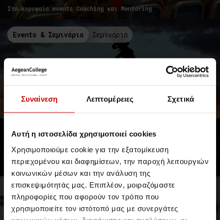
Στα κορυφαία events Coaching και Mentoring
Events & Σεμινάρια
Σεμινάρια
Συναίνεση
Λεπτομέρειες
Σχετικά
Αυτή η ιστοσελίδα χρησιμοποιεί cookies
Γνώρισε το Diploma in Life Coaching
Χρησιμοποιούμε cookie για την εξατομίκευση
του Aegean LLC
περιεχομένου και διαφημίσεων, την παροχή λειτουργιών
Το μοναδικό με διεθνή Πιστοποίηση IAPC&M
κοινωνικών μέσων και την ανάλυση της
επισκεψιμότητάς μας. Επιπλέον, μοιραζόμαστε
Events & Σεμινάρια
Σεμινάρια
πληροφορίες που αφορούν τον τρόπο που
χρησιμοποιείτε τον ιστότοπό μας με συνεργάτες
κοινωνικών μέσων, διαφήμισης και αναλύσεων, οι