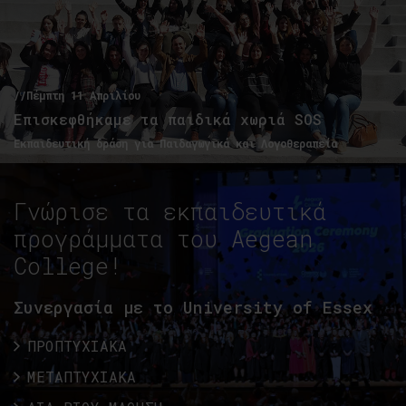
//Πέμπτη 11 Απριλίου
Επισκεφθήκαμε τα παιδικά χωριά SOS
Εκπαιδευτική δράση για Παιδαγωγικά και Λογοθεραπεία
Γνώρισε τα εκπαιδευτικά
προγράμματα του Aegean
College!
Συνεργασία με το University of Essex
ΠΡΟΠΤΥΧΙΑΚΑ
ΜΕΤΑΠΤΥΧΙΑΚΑ