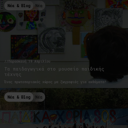
Νέα & Blog
Νέα
//Παρασκευή 19 Απριλίου
Τα παιδαγωγικά στο μουσείο παιδικής
τέχνης
Ένας πρωτοποριακός χώρος με ζωγραφιές για εκθέματα!
Νέα & Blog
Νέα