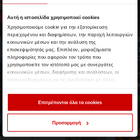
Λαμπρή τελετή αποφοίτησης από το
Αυτή η ιστοσελίδα χρησιμοποιεί cookies
Aegean College
Χρησιμοποιούμε cookie για την εξατομίκευση
6 Φεβρουαρίου 2018 στο Θέατρο Παλλάς
περιεχομένου και διαφημίσεων, την παροχή λειτουργιών
κοινωνικών μέσων και την ανάλυση της
Νέα & Blog
Νέα
επισκεψιμότητάς μας. Επιπλέον, μοιραζόμαστε
πληροφορίες που αφορούν τον τρόπο που
χρησιμοποιείτε τον ιστότοπό μας με συνεργάτες
κοινωνικών μέσων, διαφήμισης και αναλύσεων, οι
οποίοι ενδεχομένως να τις συνδυάσουν με άλλες
πληροφορίες που τους έχετε παραχωρήσει ή τις οποίες
έχουν συλλέξει σε σχέση με την από μέρους σας χρήση
των υπηρεσιών τους.
Επιτρέπονται όλα τα cookies
Η Έκθεση για τους Στόχους Βιώσιμης
Ανάπτυξης 2023 του Aegean College
Προσαρμογή
Το πρώτο SDG Report του Aegean College για την υιοθέτηση
των Στόχων Βιώσιμης Ανάπτυξης