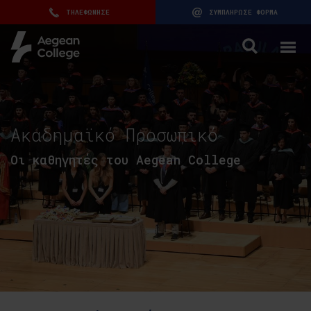
ΤΗΛΕΦΩΝΗΣΕ
ΣΥΜΠΛΗΡΩΣΕ ΦΟΡΜΑ
Ακαδημαϊκό Προσωπικό
Οι καθηγητές του Aegean College