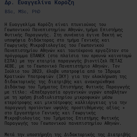
Δρ. Ευαγγελίνα Κορόζη
BSc, MSc, PhD
Η Ευαγγελίμα Κορόζη είναι πτυχιούχος του
Γεωπονικού Πανεπιστημίου Αθηνών,τμήμα Επιστήμης
Φυτικής Παραγωγής. Στη συνέχεια έγινε δεκτή ως
υποψήφια διδάκτορας στο τμήμα Γενικής και
Γεωργικής Μικροβιολογίας του Γεωπονικού
Πανεπιστημίου Αθηνών και ταυτόχρονα εργαζόταν στο
πρόγραμμα ΕΠΑΝΕΚ (στα πλαίσια του ερευνώ καινοτομώ
ΕΣΠΑ) με την εταιρία παραγωγής βιοντίζελ ΠΕΤΑΣ
ΑΕΒΕ, με το Γεωπονικό Πανεπιστήμιο Αθηνών. Τον
Ιούλιο του 2023, έλαβε υποτροφία από το Ίδρυμα
Κρατικών Υποτροφιών (ΙΚΥ) για την ολοκλήρωση της
διδακτορικής της διατριβής και ανακηρύχθηκε
Διδάκτωρ του Τμήματος Επιστήμης Φυτικής Παραγωγής
με τίτλο: «Επεξεργασία οργανικών υγρών αποβλήτων
με τη χρήση βιοδιυλιστηρίου μικροφυκών μέσω
ετερότροφης και μικτότροφης καλλιέργειας για την
παραγωγή προϊόντων υψηλής προστιθέμενης αξίας »
στο Εργαστήριο Γενικής και Γεωργικής
Μικροβιολογίας του Τμήματος Επιστήμης Φυτικής
Παραγωγής του Γεωπονικού πανεπιστημίου Αθηνών.
Μετά την υποστήρηξη της Διδακτορικής της Διατριβής