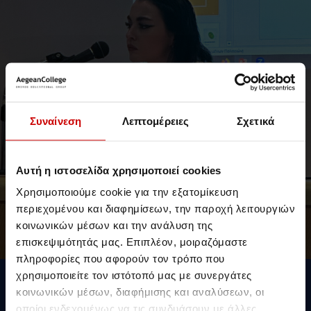
Συναίνεση
Λεπτομέρειες
Σχετικά
Αυτή η ιστοσελίδα χρησιμοποιεί cookies
Χρησιμοποιούμε cookie για την εξατομίκευση
περιεχομένου και διαφημίσεων, την παροχή λειτουργιών
κοινωνικών μέσων και την ανάλυση της
επισκεψιμότητάς μας. Επιπλέον, μοιραζόμαστε
πληροφορίες που αφορούν τον τρόπο που
Προγράμματα Σπουδών
χρησιμοποιείτε τον ιστότοπό μας με συνεργάτες
κοινωνικών μέσων, διαφήμισης και αναλύσεων, οι
BSc (Hons) στη Βιολογία
οποίοι ενδεχομένως να τις συνδυάσουν με άλλες