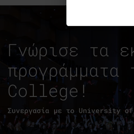
Γνώρισε τα ε
προγράμματα 
College!
Συνεργασία με το University of