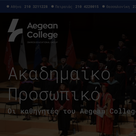
Αθήνα
210 3211228
Πειραιάς
210 4220015
Θεσσαλονίκη
2
Ακαδημαϊκό
Προσωπικό
Οι καθηγητές του Aegean Colleg