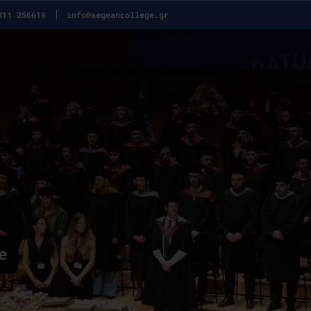
311 256619
info@aegeancollege.gr
e