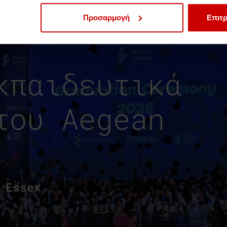
Προσαρμογή
Επιτρ
κπαιδευτικά
του Aegean
 Essex