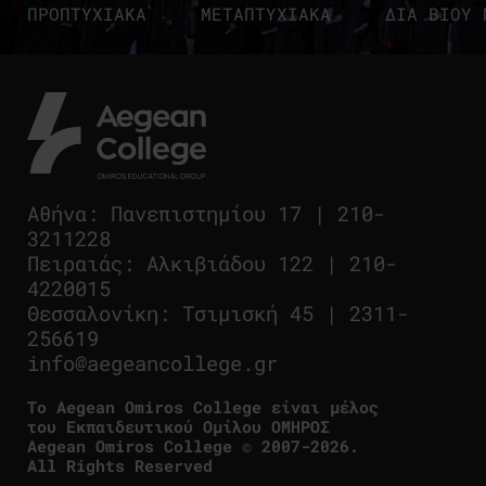
ΠΡΟΠΤΥΧΙΑΚΑ
ΜΕΤΑΠΤΥΧΙΑΚΑ
ΔΙΑ ΒΙΟΥ 
Αθήνα
:
Πανεπιστημίου 17
|
210-
3211228
Πειραιάς
:
Αλκιβιάδου 122
|
210-
4220015
Θεσσαλονίκη
:
Τσιμισκή 45
|
2311-
256619
info@aegeancollege.gr
Tο Aegean Omiros College είναι μέλος
του Εκπαιδευτικού Ομίλου ΟΜΗΡΟΣ
Aegean Omiros College © 2007-2026.
All Rights Reserved