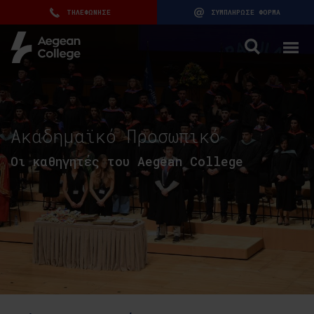
ΤΗΛΕΦΩΝΗΣΕ
ΣΥΜΠΛΗΡΩΣΕ ΦΟΡΜΑ
Ακαδημαϊκό Προσωπικό
Οι καθηγητές του Aegean College