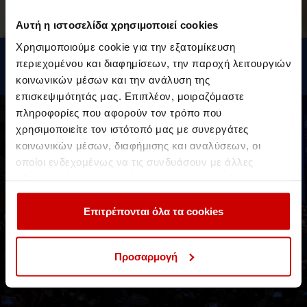
Αυτή η ιστοσελίδα χρησιμοποιεί cookies
Χρησιμοποιούμε cookie για την εξατομίκευση
Προγράμματα Σπουδών
περιεχομένου και διαφημίσεων, την παροχή λειτουργιών
BSc (Hons) στη Λογοθεραπεία
κοινωνικών μέσων και την ανάλυση της
επισκεψιμότητάς μας. Επιπλέον, μοιραζόμαστε
πληροφορίες που αφορούν τον τρόπο που
Γνώρισε τα εκπαιδευτικά
χρησιμοποιείτε τον ιστότοπό μας με συνεργάτες
κοινωνικών μέσων, διαφήμισης και αναλύσεων, οι
προγράμματα του Aegean
οποίοι ενδεχομένως να τις συνδυάσουν με άλλες
College!
πληροφορίες που τους έχετε παραχωρήσει ή τις οποίες
έχουν συλλέξει σε σχέση με την από μέρους σας χρήση
Συνεργασία με το University of Essex
των υπηρεσιών τους.
Επιτρέπονται όλα τα cookies
ΠΡΟΠΤΥΧΙΑΚΑ
ΜΕΤΑΠΤΥΧΙΑΚΑ
Προσαρμογή
ΔΙΑ ΒΙΟΥ ΜΑΘΗΣΗ