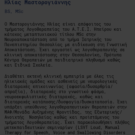
Ηλίας Μαστορογιάννης
BS, MSc
Ο Μαστορογιάννης Ηλίας είναι απόφοιτος του
τμήματος Λογοθεραπείας του Α.Τ.Ε.Ι. Ηπείρου και
κάτοχος μεταπτυχιακού τίτλου MSc στην
Νευροαποκατάσταση από το τμήμα Ιατρικής του
Πανεπιστημίου Θεσσαλίας με ειδίκευση στη Γνωστική
Αποκατάσταση. Έχει εργαστεί ως λογοθεραπευτής σε
κλινική αποκατάστασης στην Θεσσαλονίκη, Πρότυπα
Κέντρα Θεραπειών με παιδιατρικό πληθυσμό καθώς
και Ειδικά Σχολεία.
Διαθέτει εκτενή κλινική εμπειρία με όλες τις
ηλικιακές ομάδες και ασθενείς με νευρολογικές
διαταραχές επικοινωνίας (αφασία/δυσαρθρία/
απραξία), διαταραχές στο γνωστικό φάσμα,
νευροεκφυλιστικές διαταραχές, καθώς και
διαταραχές κατάποσης/δυσφαγία/δυσκαταποσία. Έχει
υπάρξει υπεύθυνος λογοθεραπευτικών θεραπειών στην
ΜΑΦ/Μονάδα Αυξημένης Φροντίδας, της Εξωτερικής/
Ανοιχτής Νοσηλείας καθώς και προϊστάμενος του
τμήματος Λογοθεραπείας. Έχει παρακολουθήσει πλήθος
μετεκπαιδευτικών σεμιναρίων (LSVT Loud, Manual
Therapy for Speech, Voice and Swallowing Disorders