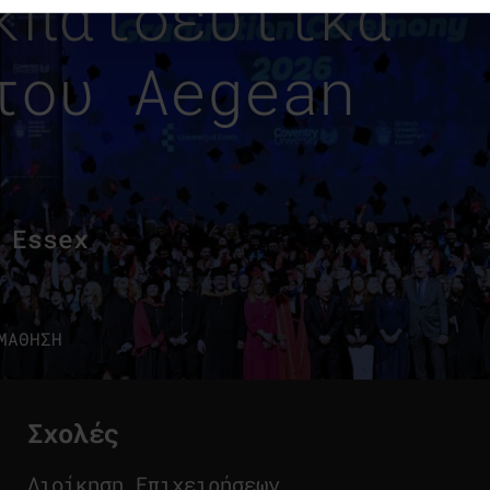
κπαιδευτικά
του Aegean
 Essex
ΜΑΘΗΣΗ
Σχολές
Διοίκηση Επιχειρήσεων