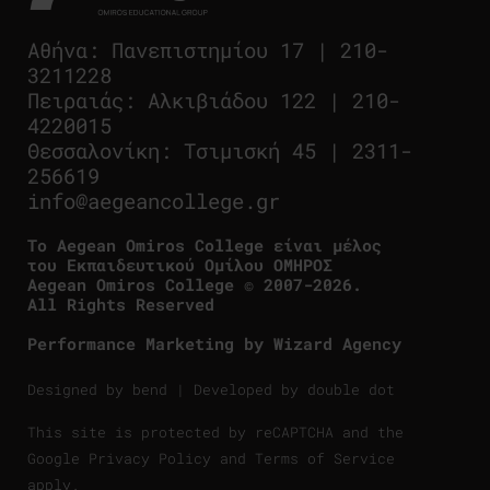
Αθήνα
:
Πανεπιστημίου 17
|
210-
3211228
Πειραιάς
:
Αλκιβιάδου 122
|
210-
4220015
Θεσσαλονίκη
:
Τσιμισκή 45
|
2311-
256619
info@aegeancollege.gr
Tο Aegean Omiros College είναι μέλος
του Εκπαιδευτικού Ομίλου ΟΜΗΡΟΣ
Aegean Omiros College © 2007-2026.
All Rights Reserved
Performance Marketing by
Wizard Agency
Designed by
bend
| Developed by
double dot
This site is protected by reCAPTCHA and the
Google
Privacy Policy
and
Terms of Service
apply.