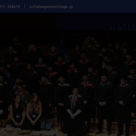
311 256619
info@aegeancollege.gr
e