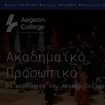
Αθήνα
210 3211228
Πειραιάς
210 4220015
Θεσσαλονίκη
2
Ακαδημαϊκό
Προσωπικό
Οι καθηγητές του Aegean Colleg