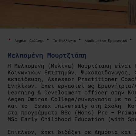
Aegean College
Το Κολλέγιο
Ακαδημαϊκό Προσωπικό
Mελπομένη Μουρτζιάπη
H Mελπομένη (Μελίνα) Μουρτζιάπη είναι 
Κοινωνικών Επιστημών, Ψυχοπαιδαγωγός, 
εκπαίδευση, Assessor Practitioner Coac
Ενηλίκων. Έχει εργαστεί ως Ερευνήτρια/
Learning & Development officer στην Κύ
Αegen Omiros College/συνεργασία με τo 
και το Essex University στη Σχόλη Κοι
στα προγράμματα BSc (Hons) Pre – Prima
MSc Early Childhood Education (with Sp
Επιπλέον, έχει διδάξει σε Δημόσια και 