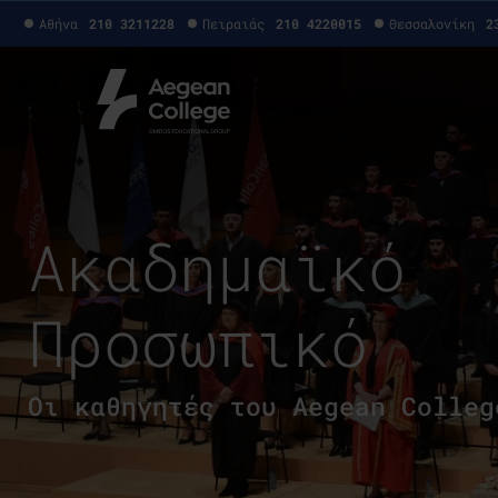
Αθήνα
210 3211228
Πειραιάς
210 4220015
Θεσσαλονίκη
2
Ακαδημαϊκό
Προσωπικό
Οι καθηγητές του Aegean Colleg