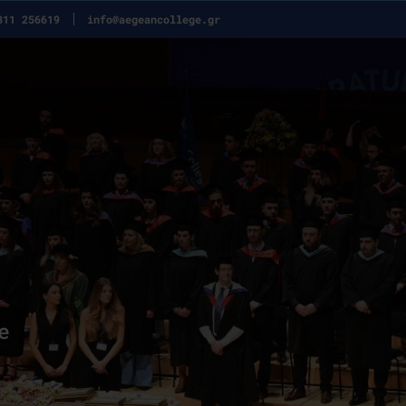
311 256619
info@aegeancollege.gr
e