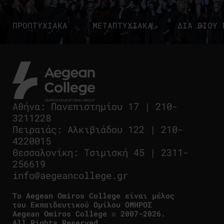
ΠΡΟΠΤΥΧΙΑΚΑ
ΜΕΤΑΠΤΥΧΙΑΚΑ
ΔΙΑ ΒΙΟΥ 
Αθήνα
:
Πανεπιστημίου 17
|
210-
3211228
Πειραιάς
:
Αλκιβιάδου 122
|
210-
4220015
Θεσσαλονίκη
:
Τσιμισκή 45
|
2311-
256619
info@aegeancollege.gr
Tο Aegean Omiros College είναι μέλος
του Εκπαιδευτικού Ομίλου ΟΜΗΡΟΣ
Aegean Omiros College © 2007-2026.
All Rights Reserved