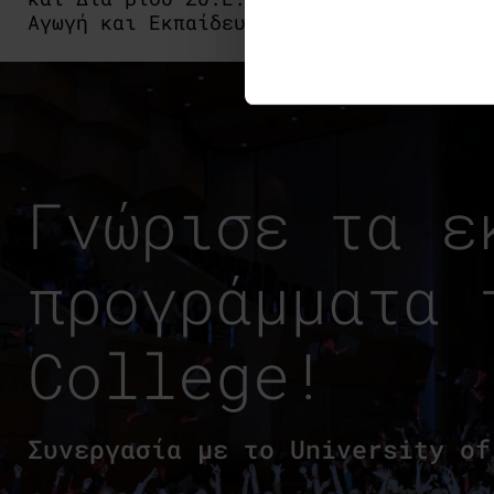
Αγωγή και Εκπαίδευση.
Γνώρισε τα ε
προγράμματα 
College!
Συνεργασία με το University of