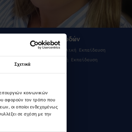
Προγράμματα Σπουδών
BSc (Hons) στην Προσχολική Εκπαίδευση
BSc (Hons) στη Δημοτική Εκπαίδευση
Σχετικά
λειτουργιών κοινωνικών
ου αφορούν τον τρόπο που
εων, οι οποίοι ενδεχομένως
υλλέξει σε σχέση με την