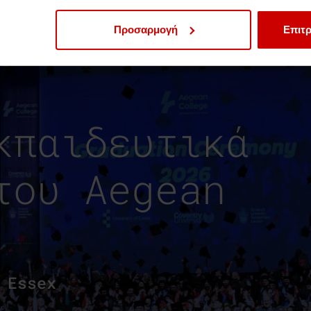
Προσαρμογή
Επιτρ
κπαιδευτικά
του Aegean
 Essex