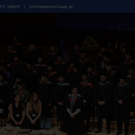
311 256619
info@aegeancollege.gr
e