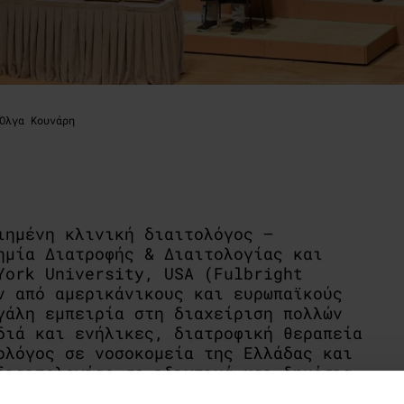
Όλγα Κουνάρη
ιημένη κλινική διαιτολόγος –
ημία Διατροφής & Διαιτολογίας και
York University, USA (Fulbright
ν από αμερικάνικους και ευρωπαϊκούς
γάλη εμπειρία στη διαχείριση πολλών
διά και ενήλικες, διατροφική θεραπεία
ολόγος σε νοσοκομεία της Ελλάδας και
διαιτολογίας σε ιδιωτικά και δημόσια
ε το μη κερδοσκοπικό οργανισμό
Μαθαίνω