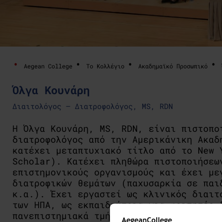
Aegean College
Το Κολλέγιο
Ακαδημαϊκό Προσωπικό
Όλγα Κουνάρη
Διαιτολόγος – Διατροφολόγος, ΜS, RDN
Η Όλγα Κουνάρη, MS, RDN, είναι πιστοπο
διατροφολόγος από την Αμερικάνικη Ακαδ
κατέχει μεταπτυχιακό τίτλο από το New 
Scholar). Κατέχει πληθώρα πιστοποιήσεω
επιστημονικούς οργανισμούς και έχει με
διατροφικών θεμάτων (παχυσαρκία σε παι
κ.α.). Έχει εργαστεί ως κλινικός διαιτ
των ΗΠΑ, ως εκπαιδεύτρια για φοιτητές 
πανεπιστημιακά τμήματα ενώ 2015 ίδρυσ