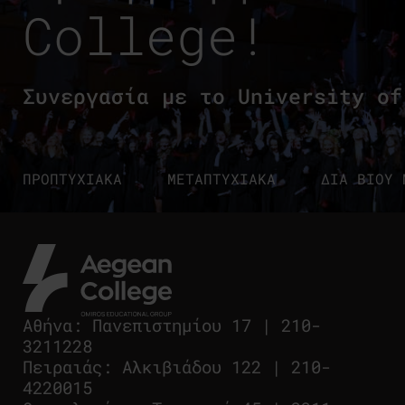
College!
Συνεργασία με το University of
ΠΡΟΠΤΥΧΙΑΚΑ
ΜΕΤΑΠΤΥΧΙΑΚΑ
ΔΙΑ ΒΙΟΥ 
Αθήνα
:
Πανεπιστημίου 17
|
210-
3211228
Πειραιάς
:
Αλκιβιάδου 122
|
210-
4220015