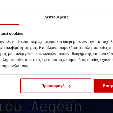
ή υποστήριξη σε άτομα και οικογένειες
 workshops και ομάδες υποστήριξης ως
anagement expert.
Λεπτομέρειες
οιεί cookies
την εξατομίκευση περιεχομένου και διαφημίσεων, την παροχή 
 επισκεψιμότητάς μας. Επιπλέον, μοιραζόμαστε πληροφορίες π
ό μας με συνεργάτες κοινωνικών μέσων, διαφήμισης και αναλύσ
 πληροφορίες που τους έχετε παραχωρήσει ή τις οποίες έχουν σ
υπηρεσιών τους.
κπαιδευτικά
Προσαρμογή
Επιτρ
του Aegean