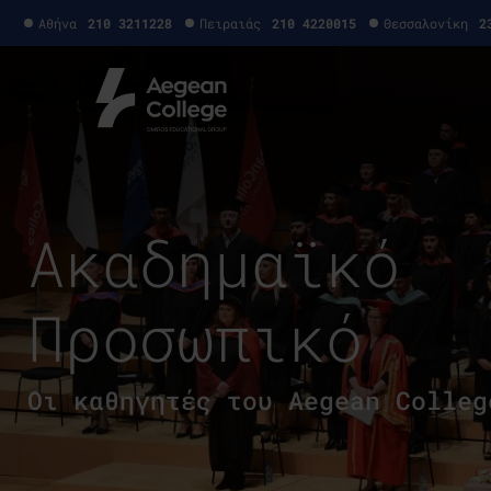
Αθήνα
210 3211228
Πειραιάς
210 4220015
Θεσσαλονίκη
2
Ακαδημαϊκό
Προσωπικό
Οι καθηγητές του Aegean Colleg