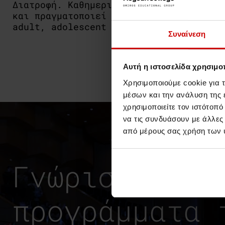
Διατροφή
. Καθημερινά παρέχει διατροφικ
και πραγματοποιεί συστηματικά ομιλίες,
adult, adolescent & childhood weight m
Συναίνεση
Αυτή η ιστοσελίδα χρησιμοπ
Χρησιμοποιούμε cookie για 
μέσων και την ανάλυση της
χρησιμοποιείτε τον ιστότοπ
να τις συνδυάσουν με άλλες
από μέρους σας χρήση των 
Γνώρισε τα ε
προγράμματα 