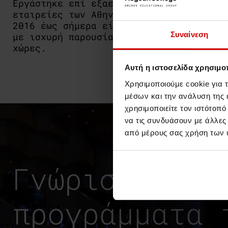
Εργάστηκε επί εξαετία ως δικηγόρος σε 
εταιρείες των Αθηνών με έμφαση στο τρα
2016 έως σήμερα είναι ανώτερος νομικός
Συναίνεση
με ισχυρή παρουσία στον κλάδο
fintech
κ
χώρες.
Αυτή η ιστοσελίδα χρησιμοπ
Χρησιμοποιούμε cookie για 
μέσων και την ανάλυση της
χρησιμοποιείτε τον ιστότοπ
να τις συνδυάσουν με άλλες
από μέρους σας χρήση των 
Γνώρισε τα ε
προγράμματα 