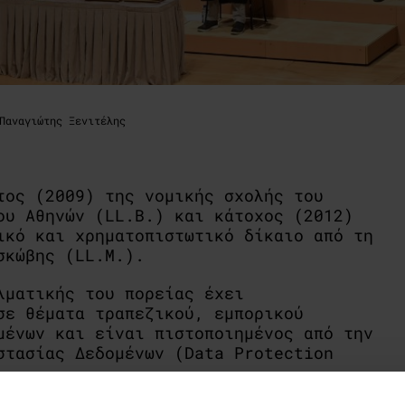
Παναγιώτης Ξενιτέλης
τος (2009) της νομικής σχολής του
ου Αθηνών (
LL
.
B
.) και κάτοχος (2012)
ικό και χρηματοπιστωτικό δίκαιο από τη
σκώβης (
LL
.
M
.).
λματικής του πορείας έχει
σε θέματα τραπεζικού, εμπορικού
μένων και είναι πιστοποιημένος από την
στασίας Δεδομένων (
Data
Protection