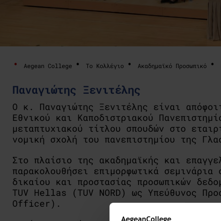
Aegean College
Το Κολλέγιο
Ακαδημαϊκό Προσωπικό
Παναγιώτης Ξενιτέλης
Ο κ. Παναγιώτης Ξενιτέλης είναι απόφοι
Εθνικού και Καποδιστριακού Πανεπιστημί
μεταπτυχιακού τίτλου σπουδών στο εταιρ
νομική σχολή του πανεπιστημίου της Γλα
Στο πλαίσιο της ακαδημαϊκής και επαγγε
παρακολουθήσει επιμορφωτικά σεμινάρια 
δικαίου και προστασίας προσωπικών δεδο
TUV Hellas (TUV NORD) ως Υπεύθυνος Προ
Officer
).