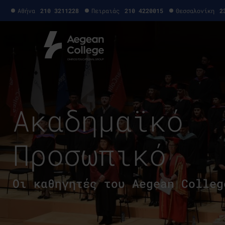
Αθήνα
210 3211228
Πειραιάς
210 4220015
Θεσσαλονίκη
2
Ακαδημαϊκό
Προσωπικό
Οι καθηγητές του Aegean Colleg