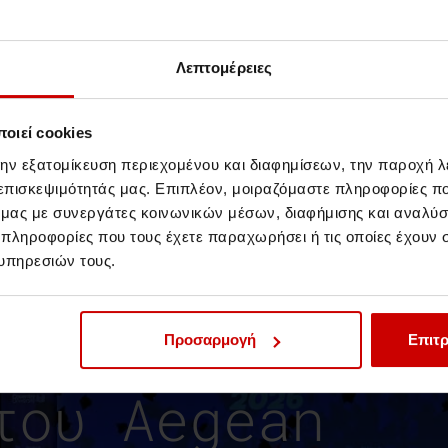
μία από τις μεγαλύτερες δικηγορικές
πεζικό και εμπορικό δίκαιο και από το
 σύμβουλος σε ελληνικό τραπεζικό όμιλο
Λεπτομέρειες
αι δραστηριότητες σε 23 ευρωπαϊκές
οιεί cookies
την εξατομίκευση περιεχομένου και διαφημίσεων, την παροχή 
 επισκεψιμότητάς μας. Επιπλέον, μοιραζόμαστε πληροφορίες π
ό μας με συνεργάτες κοινωνικών μέσων, διαφήμισης και αναλύσ
 πληροφορίες που τους έχετε παραχωρήσει ή τις οποίες έχουν σ
υπηρεσιών τους.
κπαιδευτικά
Προσαρμογή
Επιτρ
του Aegean