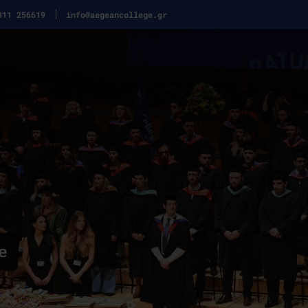
311 256619
info@aegeancollege.gr
e