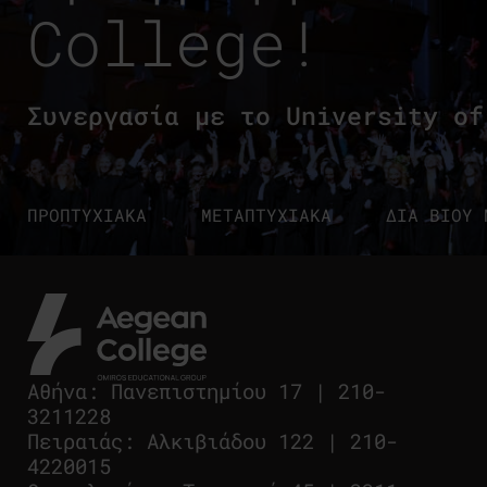
College!
Συνεργασία με το University of
ΠΡΟΠΤΥΧΙΑΚΑ
ΜΕΤΑΠΤΥΧΙΑΚΑ
ΔΙΑ ΒΙΟΥ 
Αθήνα
:
Πανεπιστημίου 17
|
210-
3211228
Πειραιάς
:
Αλκιβιάδου 122
|
210-
4220015