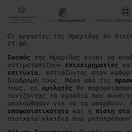
Οι εργασίες της Ημερίδας θα διεξ
21:00.
Σκοπός
τ
η
ς Ημερίδας
είναι να αν
αντιμετωπίζουν
επιχειρηματίες
κα
επιτυχία
, εστιάζοντας στον καθο
διαδρομή τους. Μέσα από τις
προσ
τους, οι
ομιλητές
θα παρουσιάσου
τονίζοντας τα εμπόδια που συνάντ
ακολούθησαν για να τα υπερβούν.
αποφασιστικότητα
και η
πίστη στο
στοιχεία-κλειδιά που μετατρέπου
Δήλωση Συμμετοχής:
Συμπληρώστε τη