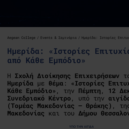
Aegean College
Events & Σεμινάρια
Ημερίδα: Ιστορίες Επιτυ
Ημερίδα: «Ιστορίες Επιτυχί
από Κάθε Εμπόδιο»
Η
Σχολή
Διοίκησης Επιχειρήσεων
τ
Ημερίδα
με
θέμα
:
«
Ιστορίες Επιτυ
Κάθε Εμπόδιο
»
, την
Πέμπτη
,
12
Δε
Συνεδριακό
Κέντρο
, υπό την
αιγίδ
(Τομέας Μακεδονίας – Θράκης)
, τ
Μακεδονίας
και του
Δήμου
Θεσσαλο