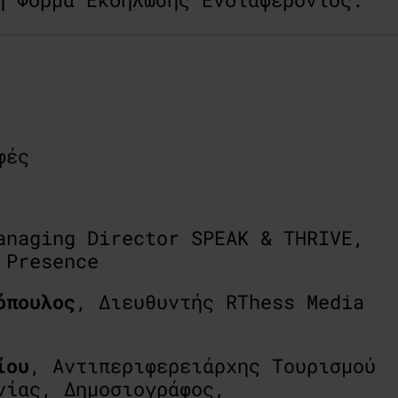
φές
anaging Director SPEAK & THRIVE,
e Presence
όπουλος
, Διευθυντής RThess Media
ίου
, Αντιπεριφερειάρχης Τουρισμού
νίας, Δημοσιογράφος,