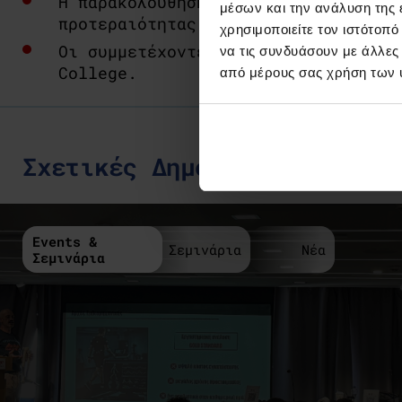
Η παρακολούθηση της Ημερίδας είναι
μέσων και την ανάλυση της
προτεραιότητας.
χρησιμοποιείτε τον ιστότοπ
Οι συμμετέχοντες θα λάβουν Πιστοπο
να τις συνδυάσουν με άλλες
College.
από μέρους σας χρήση των 
Σχετικές Δημοσιεύσεις
Events &
Σεμινάρια
Νέα
Σεμινάρια