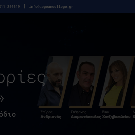
311 256619
info@aegeancollege.gr
ορίες
»
όδιο