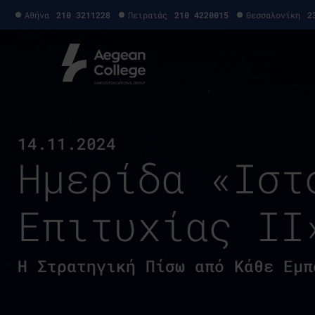
Αθήνα
210 3211228
Πειραιάς
210 4220015
Θεσσαλονίκη
2
14.11.2024
Ημερίδα «Ιστ
Επιτυχίας II
Η Στρατηγική Πίσω από Κάθε Εμπ