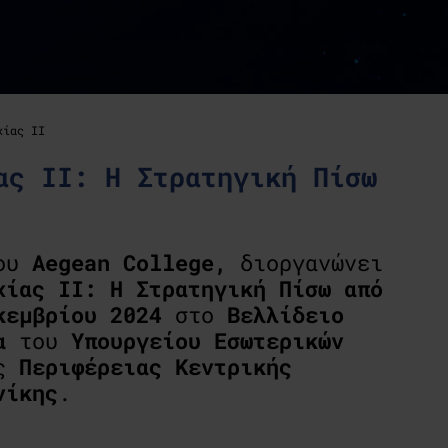
χίας II
ας II: Η Στρατηγική Πίσω
ου
Aegean College
,
διοργανώνει
χίας II: Η Στρατηγική Πίσω από
κεμβρίου
2024
στο
Βελλίδειο
α
του
Υπουργείου
Εσωτερικών
ης
Περιφέρειας
Κεντρικής
νίκης
.