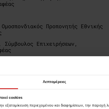
αφέας
 Ομοσπονδιακός Προπονητής Εθνικής
ς
, Σύμβουλος Επιχειρήσεων,
φέας
τζιος
, Business Mentor | Public
 Host
ήσεις
Λεπτομέρειες
οιεί cookies
την εξατομίκευση περιεχομένου και διαφημίσεων, την παροχή 