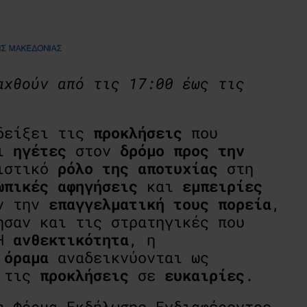
αχθούν από τις 17:00 έως τις
αδείξει τις
προκλήσεις
που
ι
ηγέτες
στον
δρόμο
προς
την
ριστικό
ρόλο
της
αποτυχίας
στη
ωπικές αφηγήσεις
και
εμπειρίες
ν την
επαγγελματική τους πορεία
,
ησαν και τις στρατηγικές που
 Η
ανθεκτικότητα
, η
 όραμα
αναδεικνύονται ως
ν τις
προκλήσεις
σε
ευκαιρίες
.
 Φόρμα Εκδήλωσης Ενδιαφέροντος.