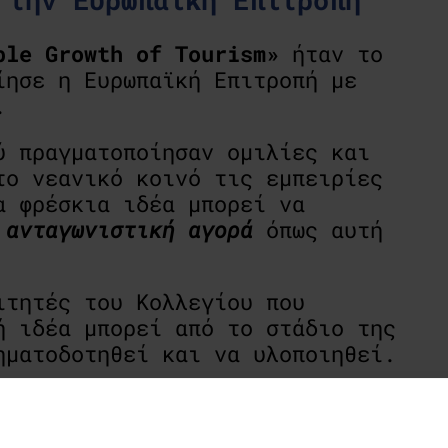
able Growth of Tourism»
ήταν το
ίησε η Ευρωπαϊκή Επιτροπή με
.
ύ πραγματοποίησαν ομιλίες και
το νεανικό κοινό τις εμπειρίες
α φρέσκια ιδέα μπορεί να
ανταγωνιστική αγορά
όπως αυτή
τητές του Κολλεγίου που
ή ιδέα μπορεί από το στάδιο της
ηματοδοτηθεί και να υλοποιηθεί.