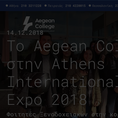
Αθήνα
210 3211228
Πειραιάς
210 4220015
Θεσσαλονίκη
2
14.12.2018
Το Aegean Co
στην Athens
Internationa
Expo 2018
Φοιτητές Ξενοδοχειακών στην κο