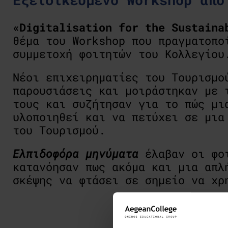
«Digitalisation for the Sustain
θέμα του Workshop που πραγματοπο
συμμετοχή φοιτητών του Κολλεγίου
Νέοι επιχειρηματίες του Τουρισμο
παρουσιάσεις και μοιράστηκαν με 
τους και συζήτησαν για το πώς μι
υλοποιηθεί και να πετύχει σε μια
του Τουρισμού.
Ελπιδοφόρα μηνύματα
έλαβαν οι φοι
κατανόησαν πως ακόμα και μια απλ
σκέψης να φτάσει σε σημείο να χρ