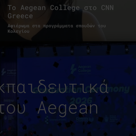
To Aegean College στο CNN
Greece
Αφιέρωμα στα προγράμματα σπουδών του
Κολεγίου
κπαιδευτικά
του Aegean