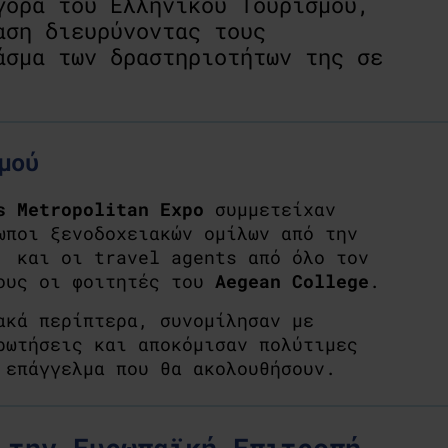
γορά του Ελληνικού Τουρισμού,
αση διευρύνοντας τους
άσμα των δραστηριοτήτων της σε
μού
s Metropolitan Expo
συμμετείχαν
ωποι ξενοδοχειακών ομίλων από την
ς και οι travel agents από όλο τον
τους οι φοιτητές του
Aegean College
.
ακά περίπτερα, συνομίλησαν με
ρωτήσεις και αποκόμισαν πολύτιμες
 επάγγελμα που θα ακολουθήσουν.
 την Ευρωπαϊκή Επιτροπή