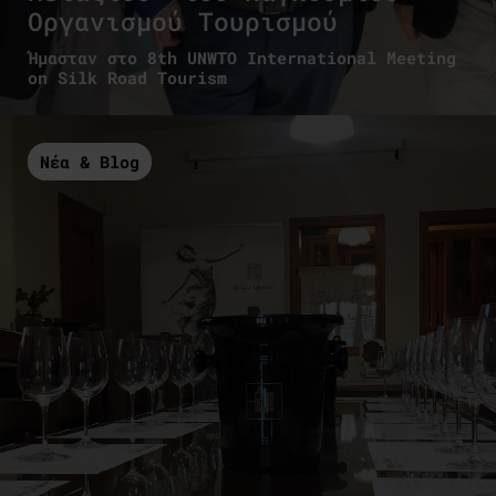
Οργανισμού Τουρισμού
Ήμασταν στο 8th UNWTO International Meeting
on Silk Road Tourism
Νέα & Blog