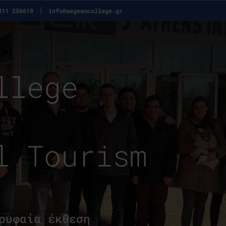
311 256619
info@aegeancollege.gr
llege
l Tourism
ρυφαία έκθεση