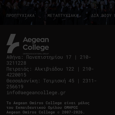
ΠΡΟΠΤΥΧΙΑΚΑ
ΜΕΤΑΠΤΥΧΙΑΚΑ
ΔΙΑ ΒΙΟΥ 
Αθήνα
:
Πανεπιστημίου 17
|
210-
3211228
Πειραιάς
:
Αλκιβιάδου 122
|
210-
4220015
Θεσσαλονίκη
:
Τσιμισκή 45
|
2311-
256619
info@aegeancollege.gr
Tο Aegean Omiros College είναι μέλος
του Εκπαιδευτικού Ομίλου ΟΜΗΡΟΣ
Aegean Omiros College © 2007-2026.