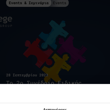
Events & Σεμινάρια
Events
28 Σεπτεμβρίου 2023
Το 2ο Συνέδριο Ειδικής
Αγωγής στην Θεσσαλονίκη
Παρέμβαση & Υποστήριξη στο παιδί και την
οικογένεια στη μετά COVID εποχή
Λεπτομέρειες