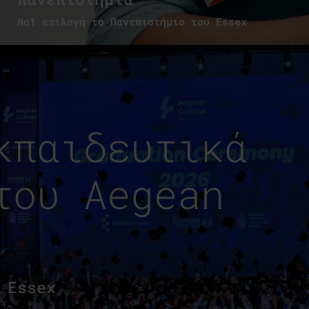
Νο1 επιλογή το Πανεπιστήμιο του Essex
κπαιδευτικά
του Aegean
 Essex