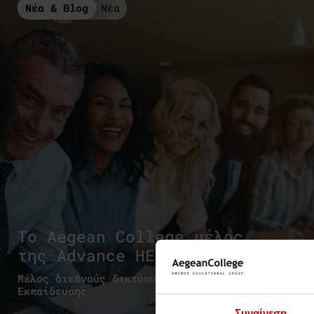
Νέα & Blog
Νέα
Το Aegean College μέλος
της Advance HE
Μέλος διεθνούς δικτύου Τριτοβάθμιας
Εκπαίδευσης
Συναίνεση