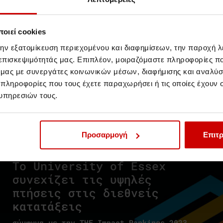
Νέα & Blog
Νέα
οιεί cookies
την εξατομίκευση περιεχομένου και διαφημίσεων, την παροχή 
 επισκεψιμότητάς μας. Επιπλέον, μοιραζόμαστε πληροφορίες π
ό μας με συνεργάτες κοινωνικών μέσων, διαφήμισης και αναλύσ
 πληροφορίες που τους έχετε παραχωρήσει ή τις οποίες έχουν σ
υπηρεσιών τους.
Προσαρμογή
Επιτρ
Rankings 2024
Το University of Essex
συνεχίζει τις υψηλές
πτήσεις στις διεθνείς
κατατάξεις
σύμφωνα με την THE Impact Rankings 2023