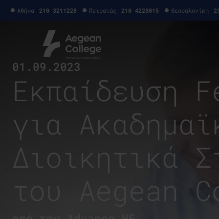
Αθήνα
210 3211228
Πειραιάς
210 4220015
Θεσσαλονίκη
2
01.09.2023
Εκπαίδευση F
για Ακαδημαϊ
Διοικητικά Σ
του Aegean C
από την Advance HE