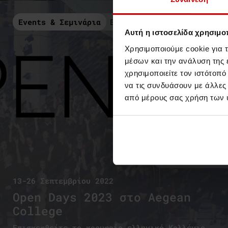
Events & Σεμινάρια
Events
Αυτή η ιστοσελίδα χρησιμοπ
Χρησιμοποιούμε cookie για 
μέσων και την ανάλυση της
χρησιμοποιείτε τον ιστότοπ
να τις συνδυάσουν με άλλες
από μέρους σας χρήση των 
13-26 Σεπτεμβρίου 2022
Open Days 2023 στο Aegean
College
Επισκεφθείτε το κορυφαίο ελληνικό Κολλέγιο