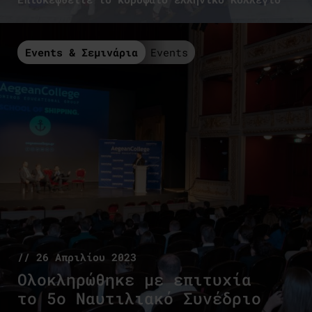
Events & Σεμινάρια
Events
// 26 Απριλίου 2023
Ολοκληρώθηκε με επιτυχία
το 5ο Ναυτιλιακό Συνέδριο