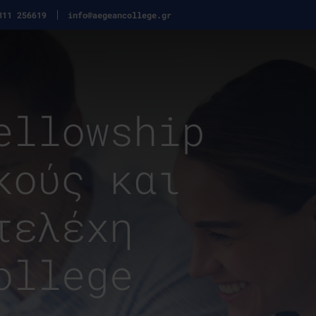
311 256619
info@aegeancollege.gr
ellowship
κούς και
τελέχη
ollege