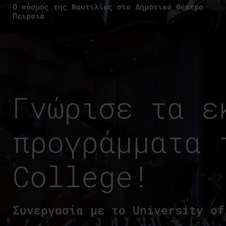
Ο κόσμος της Ναυτιλίας στο Δημοτικό Θέατρο
Πειραιά
Γνώρισε τα ε
προγράμματα 
College!
Συνεργασία με το University of